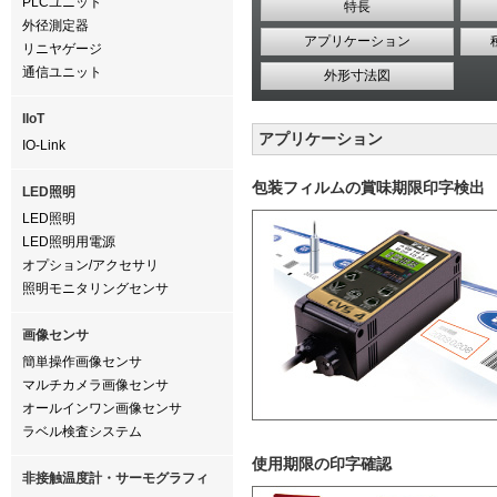
PLCユニット
特長
外径測定器
アプリケーション
リニヤゲージ
通信ユニット
外形寸法図
IIoT
アプリケーション
IO-Link
包装フィルムの賞味期限印字検出
LED照明
LED照明
LED照明用電源
オプション/アクセサリ
照明モニタリングセンサ
画像センサ
簡単操作画像センサ
マルチカメラ画像センサ
オールインワン画像センサ
ラベル検査システム
使用期限の印字確認
非接触温度計・サーモグラフィ