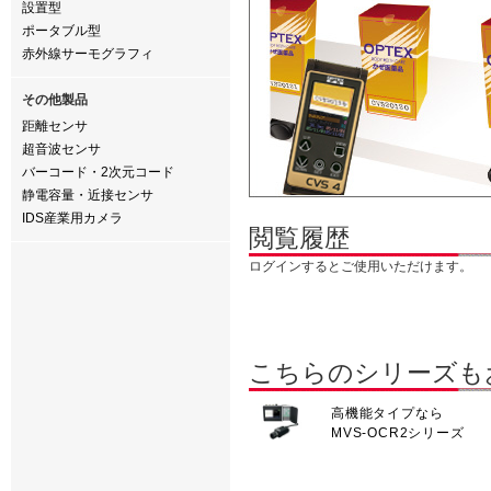
設置型
ポータブル型
赤外線サーモグラフィ
その他製品
距離センサ
超音波センサ
バーコード・2次元コード
静電容量・近接センサ
IDS産業用カメラ
閲覧履歴
ログインするとご使用いただけます。
こちらのシリーズも
高機能タイプなら
MVS-OCR2シリーズ