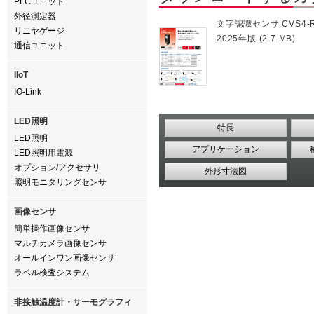
PLCユニット
外径測定器
文字認識センサ CVS4
リニヤゲージ
2025年版 (2.7 MB)
通信ユニット
IIoT
IO-Link
LED照明
特長
LED照明
アプリケーション
LED照明用電源
オプション/アクセサリ
外形寸法図
照明モニタリングセンサ
画像センサ
簡単操作画像センサ
マルチカメラ画像センサ
オールインワン画像センサ
ラベル検査システム
非接触温度計・サーモグラフィ