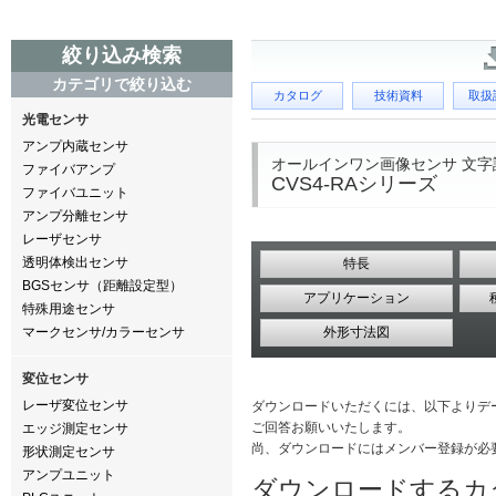
絞り込み検索
カテゴリで絞り込む
カタログ
技術資料
取扱
光電センサ
アンプ内蔵センサ
オールインワン画像センサ 文字
ファイバアンプ
CVS4-RAシリーズ
ファイバユニット
アンプ分離センサ
レーザセンサ
透明体検出センサ
特長
BGSセンサ（距離設定型）
アプリケーション
特殊用途センサ
マークセンサ/カラーセンサ
外形寸法図
変位センサ
レーザ変位センサ
ダウンロードいただくには、以下よりデ
ご回答お願いいたします。
エッジ測定センサ
尚、ダウンロードにはメンバー登録が必
形状測定センサ
アンプユニット
ダウンロードするカ