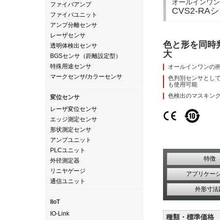
オールインワン
ファイバアンプ
CVS2-RA
ファイバユニット
アンプ分離センサ
レーザセンサ
色と形を同時
透明体検出センサ
大
BGSセンサ（距離設定型）
特殊用途センサ
オールインワンの
マークセンサ/カラーセンサ
色判別センサとし
も使用可能
色検出のマスキン
変位センサ
レーザ変位センサ
エッジ測定センサ
形状測定センサ
アンプユニット
PLCユニット
特徴
外径測定器
リニヤゲージ
アプリケー
通信ユニット
外形寸法
IIoT
IO-Link
種類・標準価格