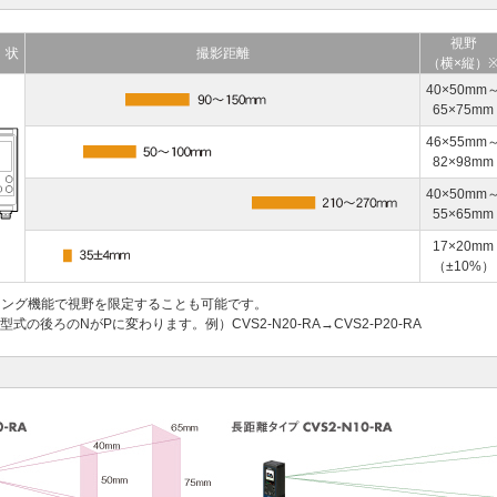
視野
 状
撮影距離
（横×縦）
40×50mm
65×75mm
46×55mm
82×98mm
40×50mm
55×65mm
17×20mm
（±10%）
キング機能で視野を限定することも可能です。
式の後ろのNがPに変わります。例）CVS2-N20-RA→CVS2-P20-RA