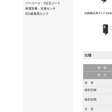
バーコード・2次元コード
静電容量・近接センサ
IDS産業用カメラ
仕様
種 類
型 式
画 角
撮影距離
撮影範囲
光 源