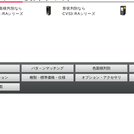
面積判別なら
形状判別なら
1-RAシリーズ
CVS3-RAシリーズ
パタ－ンマッチング
色面積判別
ション
種類・標準価格・仕様
オプション・アクセサリ
図