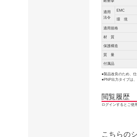
耐衝撃
EMC
適用
法令
環 境
適用規格
材 質
保護構造
質 量
付属品
●製品改良のため、
●PNP出力タイプは、C
閲覧履歴
ログインするとご使
こちらの