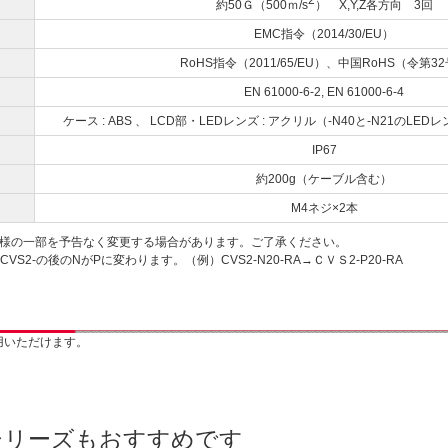
2
約50Ｇ（500ｍ/s
） X,Y,Z各方向 3回
EMC指令（2014/30/EU）
RoHS指令（2011/65/EU）、中国RoHS（令第3
EN 61000-6-2, EN 61000-6-4
ケース : ABS 、 LCD部・LEDレンズ : アクリル（-N40と-N21のL
IP67
約200g（ケーブル含む）
M4ネジ×2本
仕様の一部を予告なく変更する場合があります。ご了承ください。
VS2-の後のNがPに変わります。（例）CVS2-N20-RA→ＣＶＳ2-P20-RA
用いただけます。
シリーズもおすすめです