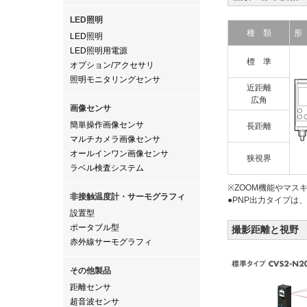
LED照明
種 類
形
LED照明
LED照明用電源
標 準
オプション/アクセサリ
照明モニタリングセンサ
近距離
広角
画像センサ
簡単操作画像センサ
長距離
マルチカメラ画像センサ
オールインワン画像センサ
狭視界
ラベル検査システム
※ZOOM機能やマス
非接触温度計・サーモグラフィ
●PNP出力タイプは、型
設置型
ポータブル型
撮影距離と視野
赤外線サーモグラフィ
その他製品
距離センサ
超音波センサ