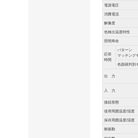
電源電圧
消費電流
解像度
色検出温度特性
照明寿命
パターン
応答
マッチング
時間
色面積判別
出 力
入 力
接続形態
使用周囲温度/湿度
保存周囲温度/湿度
耐振動