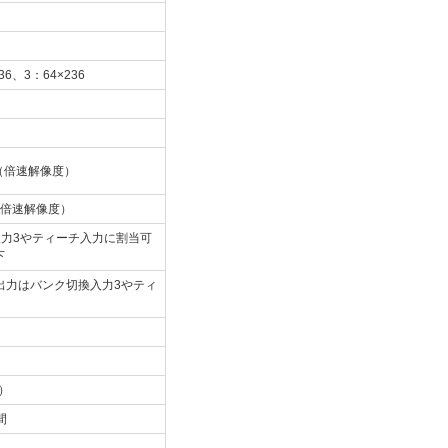
36、3：64×236
.5ms（倍速解像度）
3ms（倍速解像度）
入力3やティーチ入力に割当可
下
出力はバンク切換入力3やティ
）
間