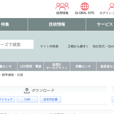
採用情報
GLOBAL SITE
ログイン
・特集
技術情報
サービス
サイト内検索
工程から探す
他社型式・Qui
温度計
像センサ
LED照明・電源
距離センサ
超音波セ
サーモグラフィ
・標準価格・仕様
フトウェア
CAD
該非判定書