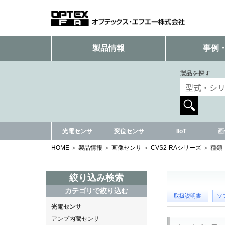
製品情報
事例
製品を探す
光電センサ
変位センサ
IIoT
画
HOME
製品情報
画像センサ
CVS2-RAシリーズ
種類
絞り込み検索
カテゴリで絞り込む
取扱説明書
ソ
光電センサ
アンプ内蔵センサ