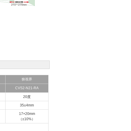
狭視界
CVS2-N21-RA
20度
35±4mm
17×20mm
（±10%）