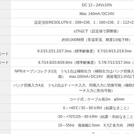
DC 12～24V±10%
Max. 140mA / DC24V
設定項目RESOLUTN 0：208×236、1：160×236、2：112×2
±2%以下（設定値で調整後）
約50,000時間（常温常湿、輝度1/3低下時）
9.2/15.2/21.2/27.3ms（標準解像度） 6.7/10.9/15.2/19
モード
モード
8.7/14.8/20.8/26.8ms（標準解像度） 5.7/9.7/13.5/17.
NPNオープンコレクタ2点 うち1点は補助出力（補助出力はバンク切換
能） max.100mA / DC24V 残留電圧1.0V以
バンク切換入力4点 うち2点はティーチ入力、同期入力に切換可能（補助
ーチ入力に割当可能）
コード式：ケーブル長2m φ5mm
0～+40℃ / 35～85％RH（結露なきこと）
-20～+70℃/25～95％RH（結露・氷結なきこと
10～55Hz 複振幅1.5mm X,Y,Z 各方向 2時