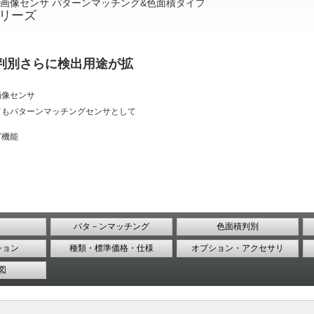
画像センサ パターンマッチング&色面積タイプ
シリーズ
判別さらに検出用途が拡
画像センサ
てもパターンマッチングセンサとして
グ機能
パタ－ンマッチング
色面積判別
ション
種類・標準価格・仕様
オプション・アクセサリ
図