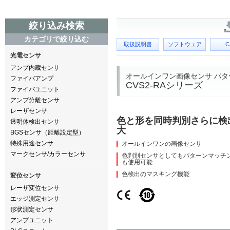
絞り込み検索
カテゴリで絞り込む
取扱説明書
ソフトウェア
C
光電センサ
アンプ内蔵センサ
オールインワン画像センサ パタ
ファイバアンプ
CVS2-RAシリーズ
ファイバユニット
アンプ分離センサ
レーザセンサ
色と形を同時判別さらに検
透明体検出センサ
大
BGSセンサ（距離設定型）
特殊用途センサ
オールインワンの画像センサ
マークセンサ/カラーセンサ
色判別センサとしてもパターンマッチ
も使用可能
色検出のマスキング機能
変位センサ
レーザ変位センサ
エッジ測定センサ
形状測定センサ
アンプユニット