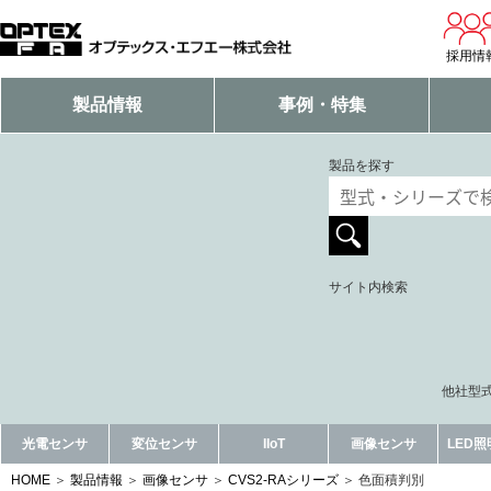
採用情
製品情報
事例・特集
製品を探す
サイト内検索
他社型式
光電センサ
変位センサ
IIoT
画像センサ
LED
HOME
製品情報
画像センサ
CVS2-RAシリーズ
色面積判別