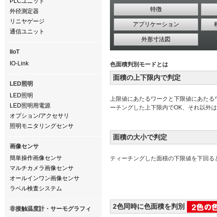
PLCユニット
特徴
外径測定器
リニヤゲージ
アプリケーション
通信ユニット
外形寸法図
IIoT
IO-Link
色面積判別モードとは
面積の上下限内で判定
LED照明
LED照明
上限値にあたるワークと下限値にあたる
LED照明用電源
ーチングした上下限内でOK、それ以外は
オプション/アクセサリ
照明モニタリングセンサ
面積の大小で判定
画像センサ
簡単操作画像センサ
ティーチングした面積の下限値を下回る
マルチカメラ画像センサ
オールインワン画像センサ
ラベル検査システム
2色同時に色面積を判別
非接触温度計・サーモグラフィ