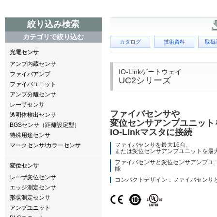
絞り込み検索
カテゴリで絞り込む
カタログ
技術資料
取扱
光電センサ
アンプ内蔵センサ
IO-Linkゲートウェイ
ファイバアンプ
UC2シリーズ
ファイバユニット
アンプ分離センサ
レーザセンサ
ファイバセンサや
透明体検出センサ
変位センサアンプユニット
BGSセンサ（距離設定型）
IO-Linkマスタに接続
特殊用途センサ
ファイバセンサを最大16台、
マークセンサ/カラーセンサ
または変位センサアンプユニットを最
ファイバセンサと変位センサアンプユ
変位センサ
能
レーザ変位センサ
コンパクトデザイン：ファイバセンサ
エッジ測定センサ
形状測定センサ
アンプユニット