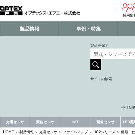
採用情
製品情報
事例・特集
製品を探す
サイト内検索
他社型式
光電センサ
変位センサ
IIoT
画像センサ
LED
HOME
製品情報
光電センサ
ファイバアンプ
UC2シリーズ
種類・