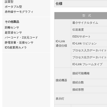
設置型
仕様
ポータブル型
赤外線サーモグラフィ
型 式
その他製品
最小サイクルタイム
距離センサ
伝送速度
超音波センサ
ISDUサポート
バーコード・2次元コード
IO-Link
静電容量・近接センサ
IO-Link リビジョン
通信仕様
IDS産業用カメラ
プロセス入力データバイト
プロセス出力データバイト
IO-Link フレームタイプ
接続可能機種
接続機器
接続台数
接続形態
表示灯