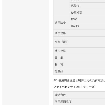
汚染度
使用標高
EMC
適用法令
RoHS
適用規格
NRTL認証
社内規格
質 量
材 質
付属品
※1.使用周囲温度と制御出力の負荷電
ファイバセンサ：D4RFシリーズ
連結台数
使用周囲温度