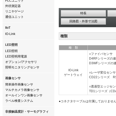
PLCユニット
外径測定器
リニヤゲージ
特長
通信ユニット
回路図・外形寸法図
IIoT
IO-Link
種類
LED照明
種 類
LED照明
○ファイバセンサ
LED照明用電源
D4RFシリーズの
オプション/アクセサリ
D3WFシリーズの
照明モニタリングセンサ
IO-Link
○レーザ変位センサ
ゲートウェイ
CD22シリーズ R
画像センサ
簡単操作画像センサ
○透過型エッジセン
マルチカメラ画像センサ
TD1シリーズ（C
オールインワン画像センサ
ラベル検査システム
●コネクタケーブルは付属しておりませ
非接触温度計・サーモグラフィ