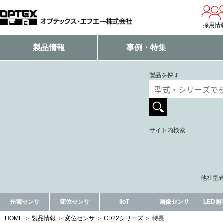
採用情
製品情報
事例・特集
製品を探す
サイト内検索
他社型式
光電センサ
変位センサ
IIoT
画像センサ
LED
HOME
製品情報
変位センサ
CD22シリーズ
特長