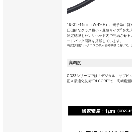
18×31×44mm（W×D×H）。光
※
圧倒的なクラス最小・最薄サイズ
を実現
測定処理をセンサヘッド内で完結させる
ードバック回路を搭載しています。
※繰返精度1μmクラスの表示器搭載機において。
高精度
CD22シリーズでは「デジタル・サブ
正＆最適化技術“Tri-CORE”で、高