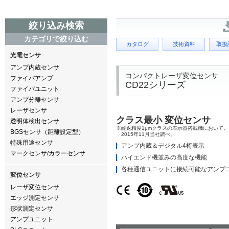
絞り込み検索
カテゴリで絞り込む
カタログ
技術資料
取扱
光電センサ
アンプ内蔵センサ
コンパクトレーザ変位センサ
ファイバアンプ
CD22シリーズ
ファイバユニット
アンプ分離センサ
レーザセンサ
クラス最小 変位センサ
透明体検出センサ
※繰返精度1μmクラスの表示器搭載機において。
BGSセンサ（距離設定型）
2015年11月当社調べ。
特殊用途センサ
アンプ内蔵＆デジタル4桁表示
マークセンサ/カラーセンサ
ハイエンド機並みの高度な機能
各種通信ユニットに接続可能なアンプ
変位センサ
レーザ変位センサ
エッジ測定センサ
形状測定センサ
アンプユニット