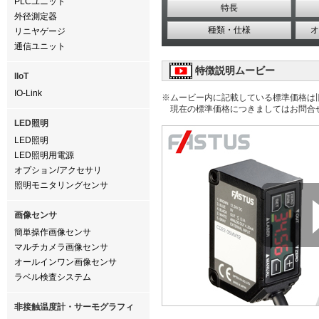
PLCユニット
特長
外径測定器
種類・仕様
オ
リニヤゲージ
通信ユニット
特徴説明ムービー
IIoT
IO-Link
※ムービー内に記載している標準価格は
現在の標準価格につきましてはお問合
LED照明
LED照明
LED照明用電源
オプション/アクセサリ
照明モニタリングセンサ
画像センサ
簡単操作画像センサ
マルチカメラ画像センサ
オールインワン画像センサ
ラベル検査システム
非接触温度計・サーモグラフィ