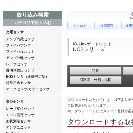
絞り込み検索
カテゴリで絞り込む
カタログ
技術資料
取扱
光電センサ
アンプ内蔵センサ
IO-Linkゲートウェイ
ファイバアンプ
UC2シリーズ
ファイバユニット
アンプ分離センサ
レーザセンサ
透明体検出センサ
特長
BGSセンサ（距離設定型）
回路図・外形寸法図
特殊用途センサ
マークセンサ/カラーセンサ
ダウンロードいただくには、以下よりデ
変位センサ
ご回答お願いいたします。
レーザ変位センサ
尚、ダウンロードにはメンバー登録が必
エッジ測定センサ
ダウンロードする取
形状測定センサ
アンプユニット