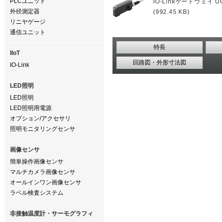
PLCユニット
IO-Linkゲートウェイ U
外径測定器
(992.45 KB)
リニヤゲージ
通信ユニット
特長
IIoT
回路図・外形寸法図
IO-Link
LED照明
LED照明
LED照明用電源
オプション/アクセサリ
照明モニタリングセンサ
画像センサ
簡単操作画像センサ
マルチカメラ画像センサ
オールインワン画像センサ
ラベル検査システム
非接触温度計・サーモグラフィ