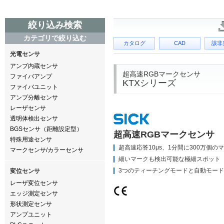
絞り込み検索
カテゴリで絞り込む
カタログ
CAD
該非
光電センサ
アンプ内蔵センサ
超高速RGBマークセンサ
ファイバアンプ
KTXシリーズ
ファイバユニット
アンプ分離センサ
レーザセンサ
透明体検出センサ
BGSセンサ（距離設定型）
超高速RGBマークセンサ
特殊用途センサ
超高速応答10μs、1分間に300万個
マークセンサ/カラーセンサ
細いマークも検出可能な極細スポット
3つのティーチングモードと自動モー
変位センサ
レーザ変位センサ
エッジ測定センサ
形状測定センサ
アンプユニット