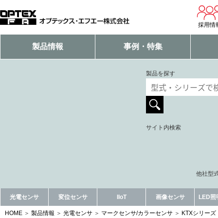
採用情
製品情報
事例・特集
製品を探す
サイト内検索
他社型式
光電センサ
変位センサ
IIoT
画像センサ
LED
HOME
製品情報
光電センサ
マークセンサ/カラーセンサ
KTXシリーズ