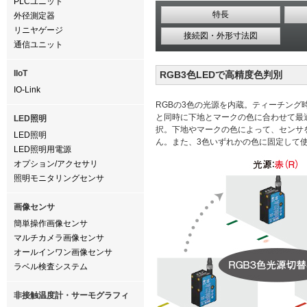
PLCユニット
特長
外径測定器
リニヤゲージ
接続図・外形寸法図
通信ユニット
IIoT
RGB3色LEDで高精度色判別
IO-Link
RGBの3色の光源を内蔵。ティーチング
と同時に下地とマークの色に合わせて最
LED照明
択。下地やマークの色によって、センサ
LED照明
ん。また、3色いずれかの色に固定して
LED照明用電源
オプション/アクセサリ
照明モニタリングセンサ
画像センサ
簡単操作画像センサ
マルチカメラ画像センサ
オールインワン画像センサ
ラベル検査システム
非接触温度計・サーモグラフィ