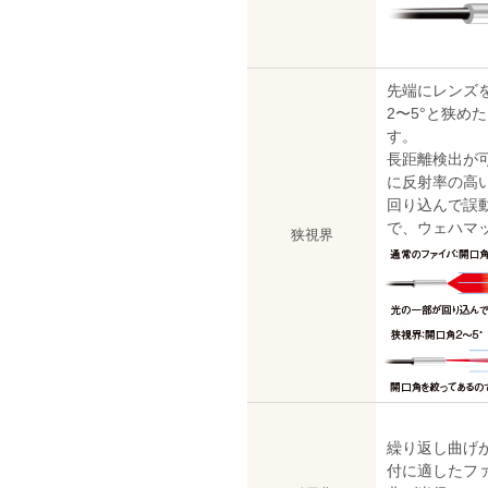
先端にレンズ
2〜5°と狭め
す。
長距離検出が
に反射率の高
回り込んで誤
で、ウェハマ
狭視界
繰り返し曲げ
付に適したフ