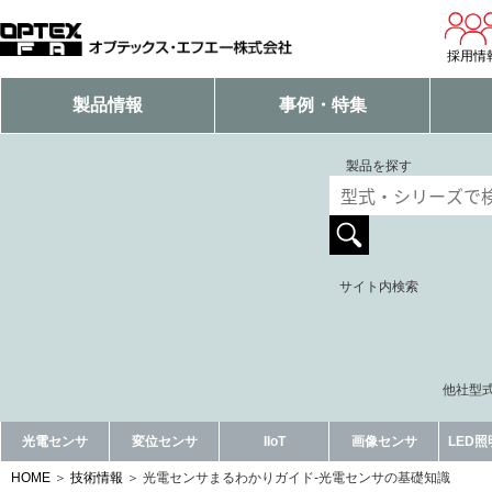
採用情
製品情報
事例・特集
製品を探す
サイト内検索
他社型式
光電センサ
変位センサ
IIoT
画像センサ
LED
HOME
技術情報
光電センサまるわかりガイド-光電センサの基礎知識