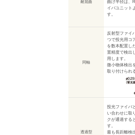
曲げ半径は、R
耐屈曲
イバユニット
す。
反射型ファイ
つで投光用コ
を数本配置し
置精度で検出
用します。
同軸
微小物体検出
取り付けられ
投光ファイバ
い合わせに取
クが通過する
す。
透過型
最も長距離検