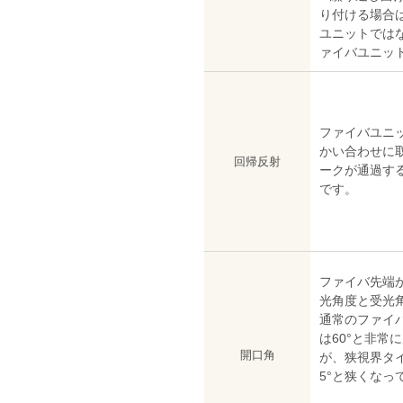
り付ける場合
ユニットではな
ァイバユニッ
ファイバユニ
かい合わせに
回帰反射
ークが通過す
です。
ファイバ先端
光角度と受光
通常のファイ
は60°と非常
開口角
が、狭視界タ
5°と狭くなっ