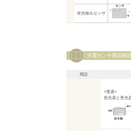
蛍光検出センサ
光電センサ用語解
用語
<透過>
投光器と受光