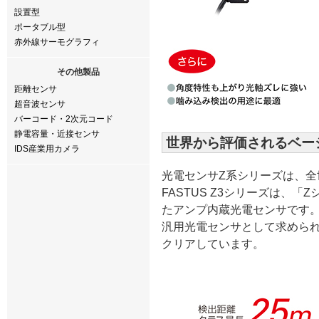
設置型
ポータブル型
赤外線サーモグラフィ
その他製品
距離センサ
超音波センサ
バーコード・2次元コード
静電容量・近接センサ
世界から評価されるベー
IDS産業用カメラ
光電センサZ系シリーズは、全
FASTUS Z3シリーズは、
たアンプ内蔵光電センサです
汎用光電センサとして求めら
クリアしています。