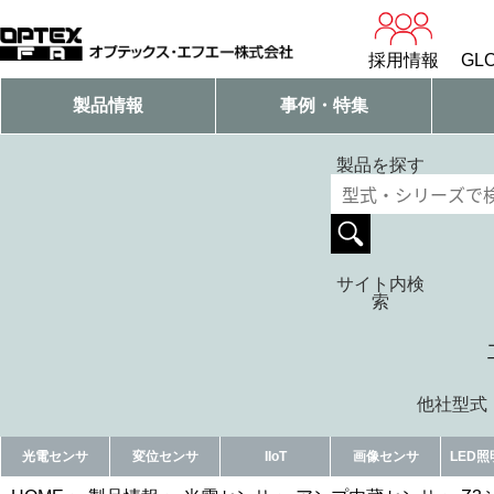
採用情報
GLO
製品情報
事例・特集
製品を探す
サイト内検
索
他社型式・
光電センサ
変位センサ
IIoT
画像センサ
LED