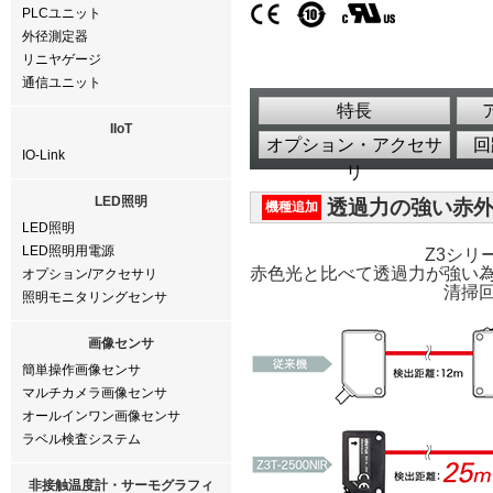
PLCユニット
外径測定器
リニヤゲージ
通信ユニット
特長
IIoT
オプション・アクセサ
回
IO-Link
リ
LED照明
透過力の強い赤外光源
機種追加
LED照明
LED照明用電源
Z3シリ
赤色光と比べて透過力が強い
オプション/アクセサリ
清掃
照明モニタリングセンサ
画像センサ
簡単操作画像センサ
マルチカメラ画像センサ
オールインワン画像センサ
ラベル検査システム
非接触温度計・サーモグラフィ