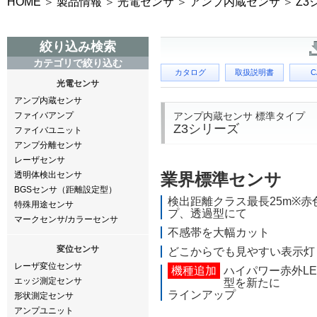
HOME
製品情報
光電センサ
アンプ内蔵センサ
Z3
絞り込み検索
カテゴリで絞り込む
カタログ
取扱説明書
C
光電センサ
アンプ内蔵センサ
アンプ内蔵センサ 標準タイプ
ファイバアンプ
Z3シリーズ
ファイバユニット
アンプ分離センサ
レーザセンサ
透明体検出センサ
業界標準センサ
BGSセンサ（距離設定型）
検出距離クラス最長25m
※赤
特殊用途センサ
プ、透過型にて
マークセンサ/カラーセンサ
不感帯を大幅カット
変位センサ
どこからでも見やすい表示灯
レーザ変位センサ
機種追加
ハイパワー赤外L
エッジ測定センサ
型を新たに
ラインアップ
形状測定センサ
アンプユニット