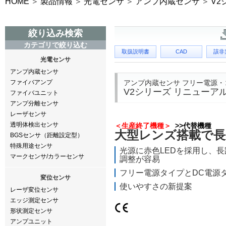
HOME
製品情報
光電センサ
アンプ内蔵センサ
V2
絞り込み検索
カテゴリで絞り込む
取扱説明書
CAD
該非
光電センサ
アンプ内蔵センサ
アンプ内蔵センサ フリー電源・
ファイバアンプ
V2シリーズ リニューア
ファイバユニット
アンプ分離センサ
レーザセンサ
透明体検出センサ
＜生産終了機種＞
>>代替機種
大型レンズ搭載で長
BGSセンサ（距離設定型）
特殊用途センサ
光源に赤色LEDを採用し、
マークセンサ/カラーセンサ
調整が容易
フリー電源タイプとDC電源
変位センサ
使いやすさの新提案
レーザ変位センサ
エッジ測定センサ
形状測定センサ
アンプユニット