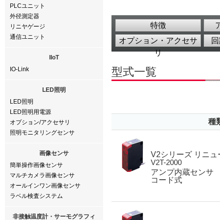
PLCユニット
外径測定器
特徴
リニヤゲージ
通信ユニット
オプション・アクセサ
回
リ
IIoT
型式一覧
IO-Link
LED照明
LED照明
LED照明用電源
種
オプション/アクセサリ
照明モニタリングセンサ
画像センサ
V2シリーズ リニ
V2T-2000
簡単操作画像センサ
アンプ内蔵センサ 
マルチカメラ画像センサ
コード式
オールインワン画像センサ
ラベル検査システム
非接触温度計・サーモグラフィ