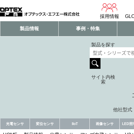
採用情報
GLO
製品情報
事例・特集
製品を探す
サイト内検
索
他社型式・
光電センサ
変位センサ
IIoT
画像センサ
LED