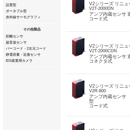
V2シリーズ リニ
設置型
V2T-2000DN
ポータブル型
アンプ内蔵センサ 
赤外線サーモグラフィ
コード式
その他製品
距離センサ
超音波センサ
V2シリーズ リニ
バーコード・2次元コード
V2T-2000CDN
静電容量・近接センサ
アンプ内蔵センサ 
IDS産業用カメラ
コネクタ式
V2シリーズ リニ
V2R-800
アンプ内蔵センサ 
型
コード式