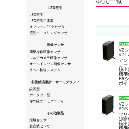
型式一覧
LED照明
LED照明
LED照明用電源
オプション/アクセサリ
照明モニタリングセンサ
画像センサ
V2
簡単操作画像センサ
V2T-
マルチカメラ画像センサ
アン
オールインワン画像センサ
コー
検出
ラベル検査システム
標準
FA
非接触温度計・サーモグラフィ
ポイ
設置型
ポータブル型
赤外線サーモグラフィ
V2
BGS-
その他製品
フリ
短距
距離センサ
検出
超音波センサ
標準