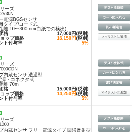
シリーズ
-2V30N
ー電源BGSセンサ
離タイプ/コード式
距離 10〜300mm(白紙での検出)
価格
17,000円(税別)
ショップ価格
16,150円
(税別)
ント付与率
5%
シリーズ
7000CDN
プ内蔵センサ 透過型
電源・コネクタ式
距離 70m
価格
15,000円(税別)
ショップ価格
14,250円
(税別)
ント付与率
5%
シリーズ
1200
プ内蔵センサ フリー電源タイプ 回帰反射型