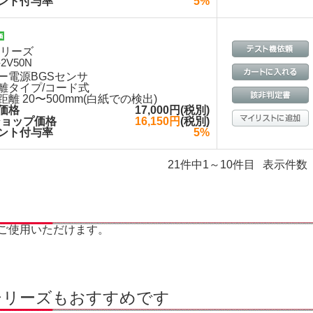
ント付与率
5%
シリーズ
-2V50N
ー電源BGSセンサ
離タイプ/コード式
距離 20〜500mm(白紙での検出)
価格
17,000円(税別)
ショップ価格
16,150円
(税別)
ント付与率
5%
21件中1～10件目
表示件数
ご使用いただけます。
シリーズもおすすめです