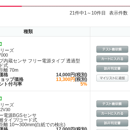
21件中1～10件目
表示件数
種類
シリーズ
7000
プ内蔵センサ フリー電源タイプ 透過型
ド式
距離 70m
価格
14,000円(税別)
ショップ価格
13,300円
(税別)
ント付与率
5%
シリーズ
2V30
ー電源BGSセンサ
離タイプ/コード式
距離 10〜300mm(白紙での検出)
価格
17,000円(税別)