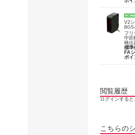
ポイ
V2
BGS
フリ
中距
検出
標準
FA
ポイ
閲覧履歴
ログインすると
こちらの