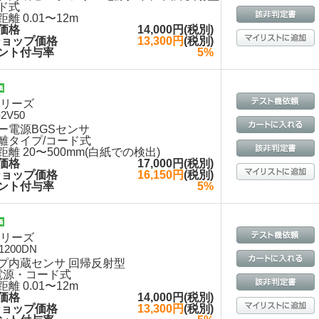
ド式
離 0.01〜12m
価格
14,000円(税別)
ショップ価格
13,300円
(税別)
ント付与率
5%
シリーズ
2V50
ー電源BGSセンサ
離タイプ/コード式
距離 20〜500mm(白紙での検出)
価格
17,000円(税別)
ショップ価格
16,150円
(税別)
ント付与率
5%
シリーズ
1200DN
プ内蔵センサ 回帰反射型
電源・コード式
離 0.01〜12m
価格
14,000円(税別)
ショップ価格
13,300円
(税別)