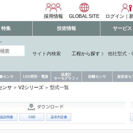
採用情報
GLOBAL SITE
ログイン
・特集
技術情報
サービス
す
サイト内検索
工程から探す
他社型式・Q
温度計
像センサ
LED照明・電源
距離センサ
超音波セ
サーモグラフィ
センサ
V2シリーズ
型式一覧
扱説明書
CAD
該非判定書