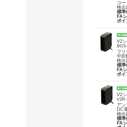
コー
検出距
標準
FA
ポイ
V2
BGS-
フリ
中距
検出
標準
FA
ポイ
V2
V2R-
アン
DC
検出距
標準
FA