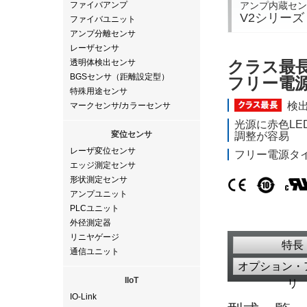
アンプ内蔵セン
ファイバアンプ
V2シリーズ
ファイバユニット
アンプ分離センサ
レーザセンサ
透明体検出センサ
クラス最
BGSセンサ（距離設定型）
フリー電
特殊用途センサ
検出
マークセンサ/カラーセンサ
光源に赤色L
変位センサ
調整が容易
レーザ変位センサ
フリー電源タ
エッジ測定センサ
形状測定センサ
アンプユニット
PLCユニット
外径測定器
リニヤゲージ
特長
通信ユニット
オプション・
IIoT
リ
IO-Link