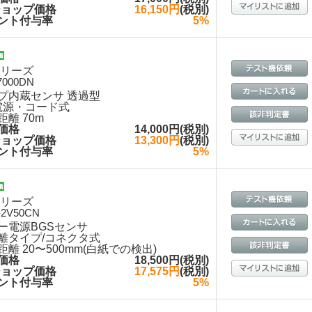
ショップ価格
16,150円
(税別)
ント付与率
5%
シリーズ
7000DN
プ内蔵センサ 透過型
電源・コード式
距離 70m
価格
14,000円(税別)
ショップ価格
13,300円
(税別)
ント付与率
5%
シリーズ
-2V50CN
ー電源BGSセンサ
離タイプ/コネクタ式
距離 20〜500mm(白紙での検出)
価格
18,500円(税別)
ショップ価格
17,575円
(税別)
ント付与率
5%