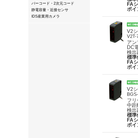
バーコード・2次元コード
FA
ポイ
静電容量・近接センサ
IDS産業用カメラ
V2
V2T-
アン
DC
検出
標準
FA
ポイ
V2
BGS
フリ
中距
検出
標準
FA
ポイ