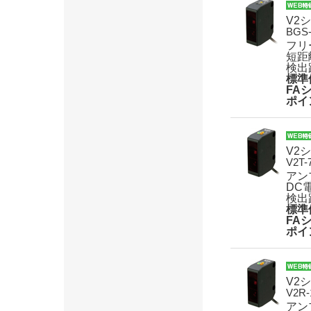
V2
BGS
フリ
短距
検出
標準
FA
ポイ
V2
V2T-
アン
DC
検出
標準
FA
ポイ
V2
V2R-
アン