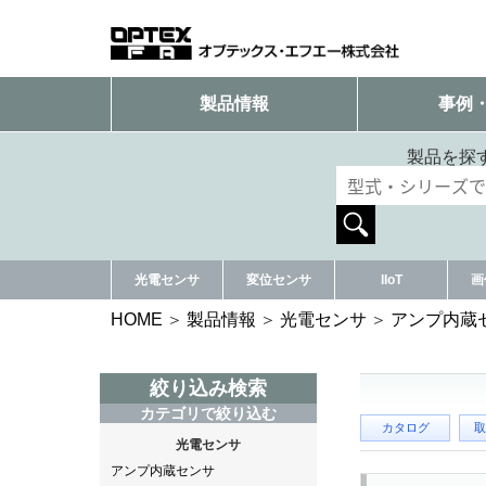
製品情報
事例
製品を探
光電センサ
変位センサ
IIoT
画
HOME
製品情報
光電センサ
アンプ内蔵
絞り込み検索
カテゴリで絞り込む
カタログ
取
光電センサ
アンプ内蔵センサ