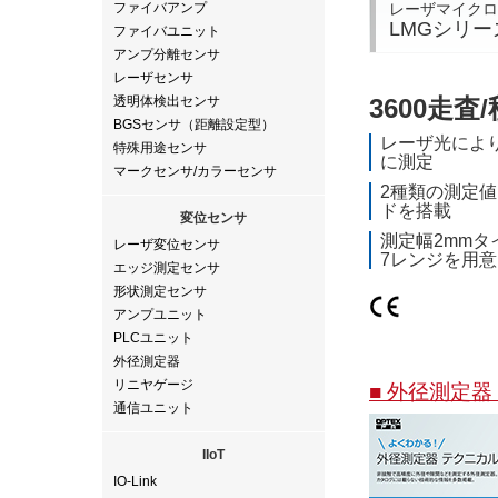
レーザマイクロ
ファイバアンプ
LMGシリー
ファイバユニット
アンプ分離センサ
レーザセンサ
透明体検出センサ
3600走
BGSセンサ（距離設定型）
レーザ光によ
特殊用途センサ
に測定
マークセンサ/カラーセンサ
2種類の測定
ドを搭載
変位センサ
測定幅2mmタ
レーザ変位センサ
7レンジを用意
エッジ測定センサ
形状測定センサ
アンプユニット
PLCユニット
外径測定器
リニヤゲージ
■ 外径測定器
通信ユニット
IIoT
IO-Link