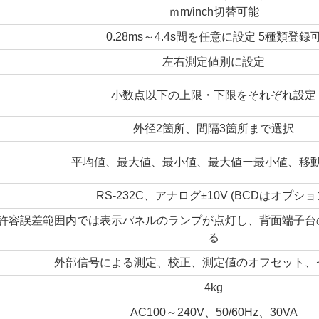
ｍm/inch切替可能
0.28ms～4.4s間を任意に設定 5種類登録
左右測定値別に設定
小数点以下の上限・下限をそれぞれ設定
外径2箇所、間隔3箇所まで選択
平均値、最大値、最小値、最大値ー最小値、移
RS-232C、アナログ±10V (BCDはオプショ
許容誤差範囲内では表示パネルのランプが点灯し、背面端子台
る
外部信号による測定、校正、測定値のオフセット、
4kg
AC100～240V、50/60Hz、30VA