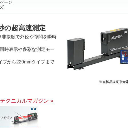
ゲージ
ズ
査/秒の超高速測定
り非接触で外径や隙間を瞬時
値同時表示や多彩な測定モー
イプから220mmタイプまで
 テクニカルマガジン »