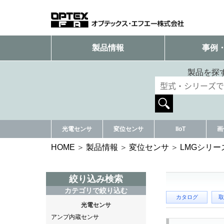
製品情報
事例
製品を探
光電センサ
変位センサ
IIoT
画
HOME
製品情報
変位センサ
LMGシリー
絞り込み検索
カテゴリで絞り込む
カタログ
取
光電センサ
アンプ内蔵センサ