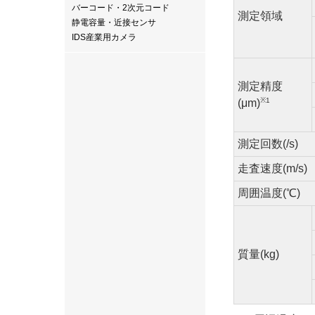
バーコード・2次元コード
測定領域
静電容量・近接センサ
IDS産業用カメラ
測定精度
※1
(μm)
測定回数(/s)
走査速度(m/s)
周囲温度(℃)
質量(kg)