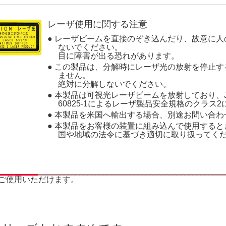
レーザ使用に関する注意
● レーザビームを直接のぞき込んだり、故意に
ないでください。
目に障害が出る恐れがあります。
● この製品は、分解時にレーザ光の放射を停止
ません。
絶対に分解しないでください。
● 本製品は可視光レーザビームを放射しており、JIS 
60825-1によるレーザ製品安全規格のクラス
● 本製品を米国へ輸出する場合、別途お問い合わ
● 本製品をお客様の装置に組み込んで使用する
国や地域の法令に基づき適切に取り扱ってく
ご使用いただけます。