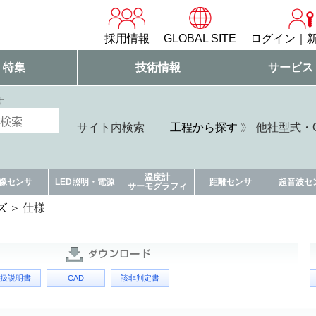
採用情報
GLOBAL SITE
ログイン
・特集
技術情報
サービス
す
サイト内検索
工程から探す
他社型式・Q
温度計
像センサ
LED照明・電源
距離センサ
超音波セ
サーモグラフィ
ズ
仕様
扱説明書
CAD
該非判定書