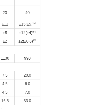
20
40
※4
±12
±15(±5)
※4
±8
±12(±4)
※4
±2
±2(±0.6)
1130
990
7.5
20.0
4.5
6.0
4.5
7.0
16.5
33.0