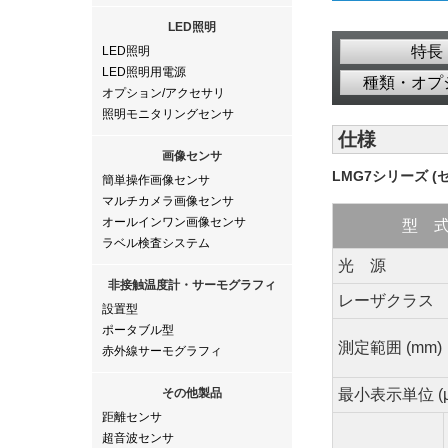
LED照明
特長
LED照明
LED照明用電源
種類・オプ
オプション/アクセサリ
照明モニタリングセンサ
仕様
画像センサ
LMG7シリーズ (
簡単操作画像センサ
マルチカメラ画像センサ
オールインワン画像センサ
型 
ラベル検査システム
光 源
非接触温度計・サーモグラフィ
レーザクラス
設置型
ポータブル型
測定範囲 (mm)
赤外線サーモグラフィ
その他製品
最小表示単位 (μ
距離センサ
超音波センサ