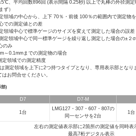
±5℃、平均回数896回 (表示間隔 0.25秒) 以上で丸棒の外径測
まず）
定領域の中心から、上下 70％・前後 100％の範囲内で測定物
心での測定値との差
定領域中心で標準ゲージのサイズを変えて測定した場合の誤差
測定領域中心で同一標準ゲージを繰り返し測定した場合の±２σの
心のみ
.05mm～0.1mmまでの測定物の場合
下部測定領域での測定精度
2207は測定領域を上下に2つ持つタイプとなり、専用表示部となり
いてはお問合せください。
部)
D7
D7-M
LMG127・307・607・807の
1台
1台
同一センサを2台
左右の測定値表示部に2箇所の測定値を同時表
最高7桁デジタル表示