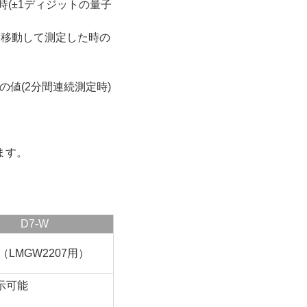
定時(±1ディジットの量子
を移動して測定した時の
値(2分間連続測定時)
ます。
D7-W
（LMGW2207用）
示可能