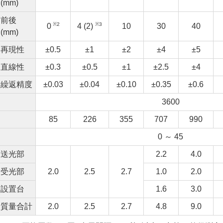
(mm)
前後
※2
※3
0
4 (2)
10
30
40
(mm)
再現性
±0.5
±1
±2
±4
±5
直線性
±0.3
±0.5
±1
±2.5
±4
繰返精度
±0.03
±0.04
±0.10
±0.35
±0.6
3600
85
226
355
707
990
0 ～ 45
送光部
2.2
4.0
受光部
2.0
2.5
2.7
1.0
2.0
設置台
1.6
3.0
質量合計
2.0
2.5
2.7
4.8
9.0