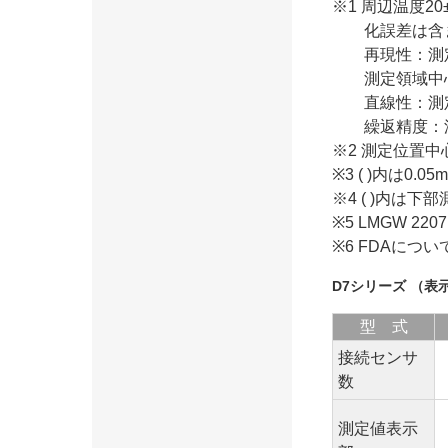
※1 周辺温度20
化誤差は含
再現性：測
測定領域中
直線性：測
繰返精度：
※2 測定位置中
※3 ( )内は0
※4 ( )内は
※5 LMGW 
※6 FDAにつ
D7シリーズ （表示
型 式
接続センサ
数
測定値表示