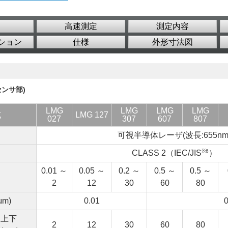
高速測定
測定内容
ション
仕様
外形寸法図
センサ部)
LMG
LMG
LMG
LMG
式
LMG 127
027
307
607
807
可視半導体レーザ(波長:655nm
※6
CLASS 2（IEC/JIS
）
0.01 ～
0.05 ～
0.2 ～
0.5 ～
0.5 ～
2
12
30
60
80
m)
0.01
0
上下
2
12
30
60
80