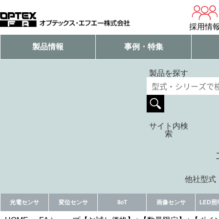
採用情
製品情報
事例・特集
製品を探す
サイト内検
索
他社型式・
光電センサ
変位センサ
IIoT
画像センサ
LED