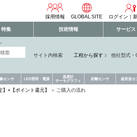
採用情報
GLOBAL SITE
ログイン
・特集
技術情報
サービス
す
サイト内検索
工程から探す
他社型式・Q
温度計
像センサ
LED照明・電源
距離センサ
超音波セ
サーモグラフィ
定】+【ポイント還元】
ご購入の流れ