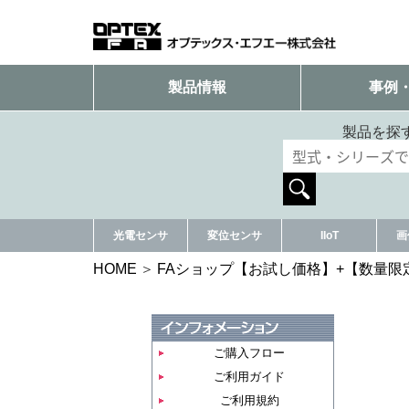
製品情報
事例
製品を探
光電センサ
変位センサ
IIoT
画
HOME
FAショップ【お試し価格】+【数量限
ご購入フロー
ご利用ガイド
ご利用規約