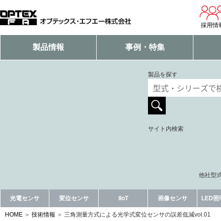
採用情
製品情報
事例・特集
製品を探す
サイト内検索
他社型式
光電センサ
変位センサ
IIoT
画像センサ
LED
HOME
技術情報
三角測量方式による光学式変位センサの誤差低減vol.01