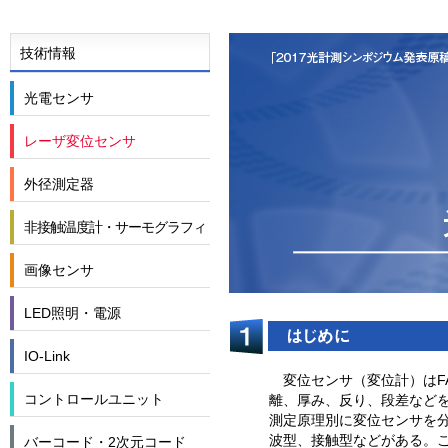
技術情報
光電センサ
レーザ変位センサ
外径測定器
非接触温度計・サーモグラフィ
画像センサ
LED照明・電源
IO-Link
変位センサ（変位計）は
コントロールユニット
離、厚み、反り、段差など
測定原理別に変位センサを分類す
波型、接触型などがある。
バーコード・2次元コード