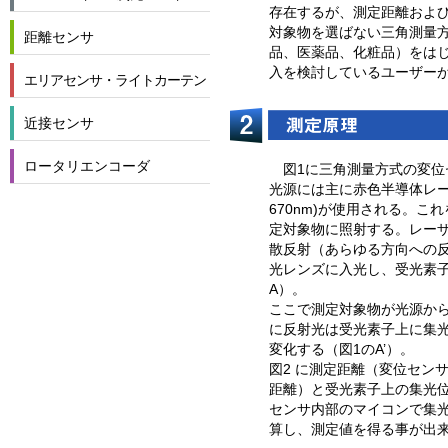
存在するが、測定距離およ
対象物を選ばない三角測量
距離センサ
品、医薬品、化粧品）をは
⼊を検討しているユーザー
エリアセンサ・ライトカーテン
近接センサ
ロータリエンコーダ
図1に三角測量⽅式の変
光源には主に赤色半導体レー
670nm)が使⽤される。こ
定対象物に照射する。レー
散反射（あらゆる⽅向への
光レンズに⼊光し、受光素子
A）。
ここで測定対象物が光源か
に反射光は受光素子上に集
変化する（図1のA’）。
図2 に測定距離（変位セン
距離）と受光素子上の集光
センサ内部のマイコンで集
算し、測定値を得る事が出