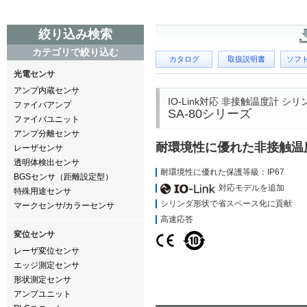
絞り込み検索
カテゴリで絞り込む
カタログ
取扱説明書
ソフ
光電センサ
アンプ内蔵センサ
IO-Link対応 非接触温度計 シ
ファイバアンプ
SA-80シリーズ
ファイバユニット
アンプ分離センサ
耐環境性に優れた非接触温
レーザセンサ
透明体検出センサ
耐環境性に優れた保護等級：IP67
BGSセンサ（距離設定型）
対応モデルを追加
特殊用途センサ
シリンダ形状で省スペース化に貢献
マークセンサ/カラーセンサ
高速応答
変位センサ
レーザ変位センサ
エッジ測定センサ
形状測定センサ
アンプユニット