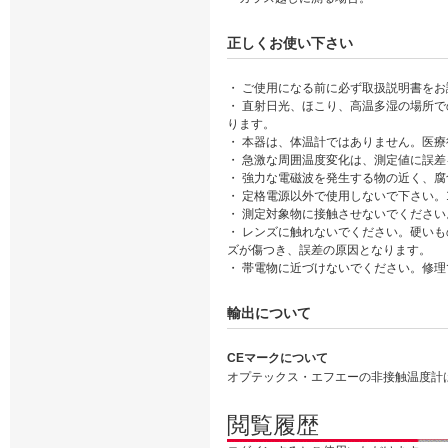
正しくお使い下さい
・ ご使用になる前に必ず取扱説明書を
・ 直射日光、ほこり、高温多湿の場所
ります。
・ 本器は、体温計ではありません。医
・ 急激な周囲温度変化は、測定値に誤
・ 強力な電磁波を発生する物の近く、
・ 定格電源以外で使用しないで下さい。
・ 測定対象物に接触させないでくださ
・ レンズに触れないでください。硬い
ズが傷つき、誤差の原因となります。
・ 帯電物に近づけないでください。修
輸出について
CEマークについて
オプテックス・エフエーの非接触温度計
閲覧履歴