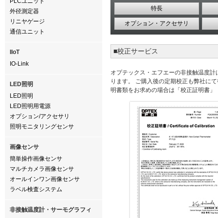
PLCユニット
特長
外径測定器
リニヤゲージ
オプション・アクセサリ
通信ユニット
■校正サービス
IIoT
IO-Link
オプテックス・エフエーの非接触温度計
ります。 ご購入後の定期校正も弊社にて
LED照明
明書類をお求めの場合は「校正証明書」
LED照明
LED照明用電源
オプション/アクセサリ
照明モニタリングセンサ
画像センサ
簡単操作画像センサ
マルチカメラ画像センサ
オールインワン画像センサ
ラベル検査システム
非接触温度計・サーモグラフィ