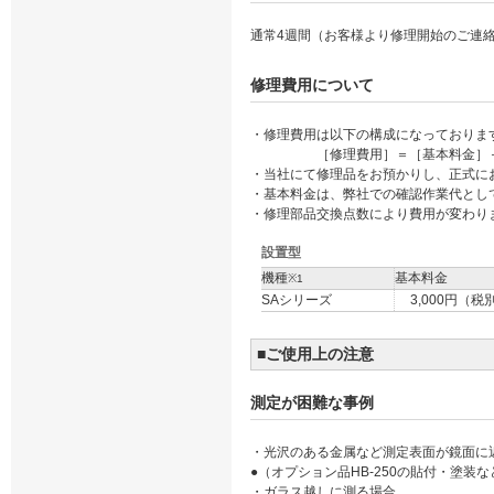
通常4週間（お客様より修理開始のご連
修理費用について
・修理費用は以下の構成になっておりま
［修理費用］＝［基本料金］＋［修
・当社にて修理品をお預かりし、正式にお
・基本料金は、弊社での確認作業代とし
・修理部品交換点数により費用が変わり
設置型
機種
基本料金
※1
SAシリーズ
3,000円（税
■ご使用上の注意
測定が困難な事例
・光沢のある金属など測定表面が鏡面に
●（オプション品HB-250の貼付・塗
・ガラス越しに測る場合。