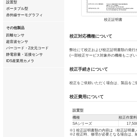
設置型
ポータブル型
赤外線サーモグラフィ
校正証明書
その他製品
距離センサ
校正対応機種について
超音波センサ
バーコード・2次元コード
弊社にて校正および校正証明書類の発行
静電容量・近接センサ
(一部校正サービス対象外の機種もござ
IDS産業用カメラ
校正手続きについて
校正をご依頼いただく場合は、製品をご
校正費用について
設置型
機種
校正作業料
SAシリーズ
17,
※1 校正証明書類の内容は〈校正証明書
※2 校正時、修理が必要となる場合は