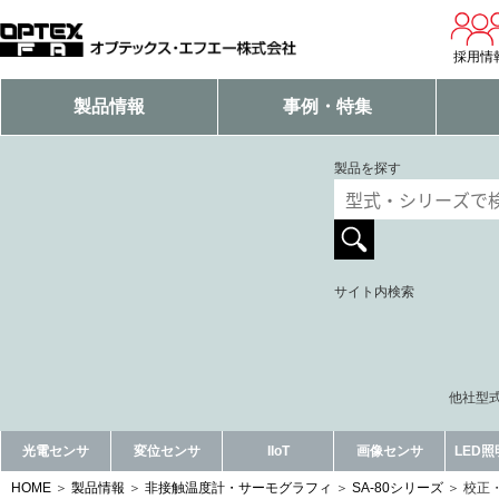
採用情
製品情報
事例・特集
製品を探す
サイト内検索
他社型式
光電センサ
変位センサ
IIoT
画像センサ
LED
HOME
製品情報
非接触温度計・サーモグラフィ
SA-80シリーズ
校正