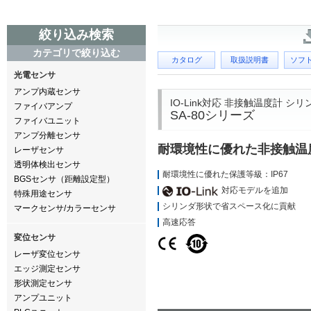
絞り込み検索
カテゴリで絞り込む
カタログ
取扱説明書
ソフ
光電センサ
アンプ内蔵センサ
IO-Link対応 非接触温度計 シ
ファイバアンプ
SA-80シリーズ
ファイバユニット
アンプ分離センサ
耐環境性に優れた非接触温
レーザセンサ
透明体検出センサ
耐環境性に優れた保護等級：IP67
BGSセンサ（距離設定型）
対応モデルを追加
特殊用途センサ
シリンダ形状で省スペース化に貢献
マークセンサ/カラーセンサ
高速応答
変位センサ
レーザ変位センサ
エッジ測定センサ
形状測定センサ
アンプユニット