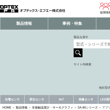
採用情
製品情報
事例・特集
製品を探す
サイト内検索
他社型式
光電センサ
変位センサ
IIoT
画像センサ
LED
HOME
製品情報
非接触温度計・サーモグラフィ
SA-80シリーズ
アプ