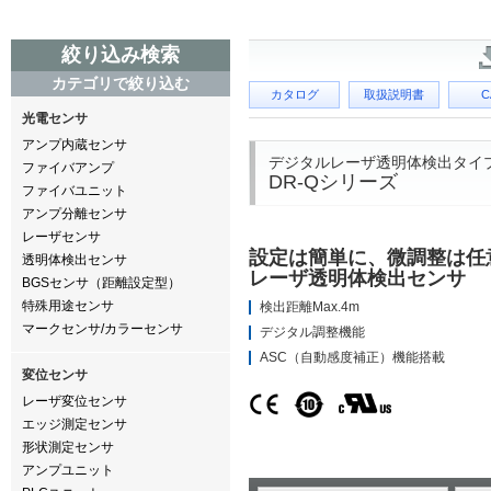
絞り込み検索
カテゴリで絞り込む
カタログ
取扱説明書
C
光電センサ
アンプ内蔵センサ
デジタルレーザ透明体検出タイ
ファイバアンプ
DR-Qシリーズ
ファイバユニット
アンプ分離センサ
レーザセンサ
設定は簡単に、微調整は任
透明体検出センサ
レーザ透明体検出センサ
BGSセンサ（距離設定型）
特殊用途センサ
検出距離Max.4m
マークセンサ/カラーセンサ
デジタル調整機能
ASC（自動感度補正）機能搭載
変位センサ
レーザ変位センサ
エッジ測定センサ
形状測定センサ
アンプユニット