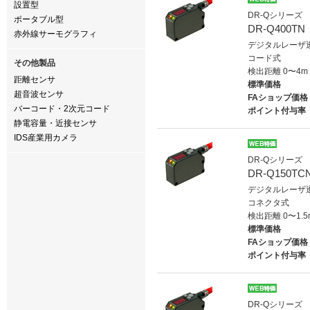
設置型
DR-Qシリーズ
ポータブル型
DR-Q400TN
赤外線サーモグラフィ
デジタルレーザ
コード式
その他製品
検出距離 0〜4m
距離センサ
標準価格
超音波センサ
FAショップ価格
バーコード・2次元コード
ポイント付与率
静電容量・近接センサ
IDS産業用カメラ
DR-Qシリーズ
DR-Q150TC
デジタルレーザ
コネクタ式
検出距離 0〜1.5
標準価格
FAショップ価格
ポイント付与率
DR-Qシリーズ