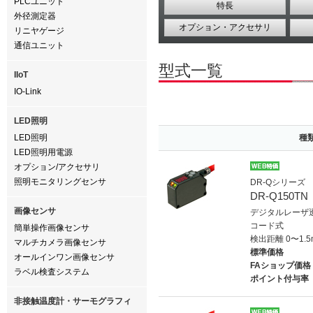
PLCユニット
特長
外径測定器
オプション・アクセサリ
リニヤゲージ
通信ユニット
型式一覧
IIoT
IO-Link
LED照明
LED照明
種
LED照明用電源
オプション/アクセサリ
照明モニタリングセンサ
DR-Qシリーズ
DR-Q150TN
画像センサ
デジタルレーザ
コード式
簡単操作画像センサ
検出距離 0〜1.5
マルチカメラ画像センサ
標準価格
オールインワン画像センサ
FAショップ価格
ラベル検査システム
ポイント付与率
非接触温度計・サーモグラフィ