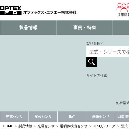
採用情
製品情報
事例・特集
製品を探す
サイト内検索
他社型式
光電センサ
変位センサ
IIoT
画像センサ
LED
HOME
製品情報
光電センサ
透明体検出センサ
DR-Qシリーズ
型式