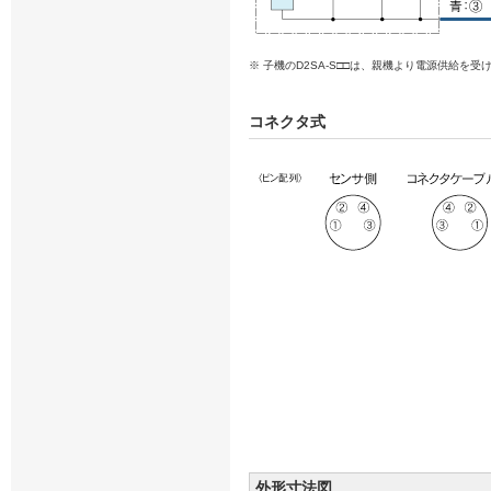
※ 子機のD2SA-S□□は、親機より電源供給を
コネクタ式
外形寸法図