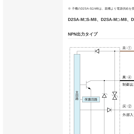
※ 子機のD2SA-S□-M8は、親機より電源供
D2SA-M□S-M8、D2SA-M□-M8、D
NPN出力タイプ