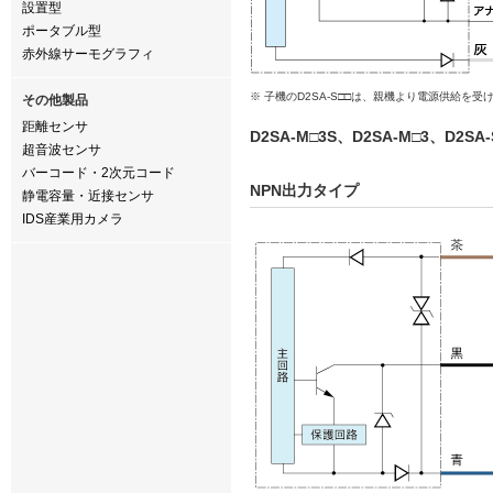
設置型
ポータブル型
赤外線サーモグラフィ
※ 子機のD2SA-S□□は、親機より電源供給を
その他製品
距離センサ
D2SA-M□3S、D2SA-M□3、D2SA-
超音波センサ
バーコード・2次元コード
NPN出力タイプ
静電容量・近接センサ
IDS産業用カメラ