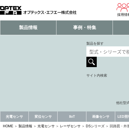
採用情
製品情報
事例・特集
製品を探す
サイト内検索
他社型式
光電センサ
変位センサ
IIoT
画像センサ
LED
HOME
製品情報
光電センサ
レーザセンサ
DSシリーズ
回路図・外