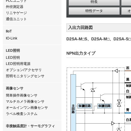
PLCユニット
特長
外径測定器
特性データ
オ
リニヤゲージ
通信ユニット
入出力回路図
IIoT
IO-Link
D2SA-M□S、D2SA-M□、D2SA-S□
LED照明
NPN出力タイプ
LED照明
LED照明用電源
オプション/アクセサリ
照明モニタリングセンサ
画像センサ
簡単操作画像センサ
マルチカメラ画像センサ
オールインワン画像センサ
ラベル検査システム
非接触温度計・サーモグラフィ