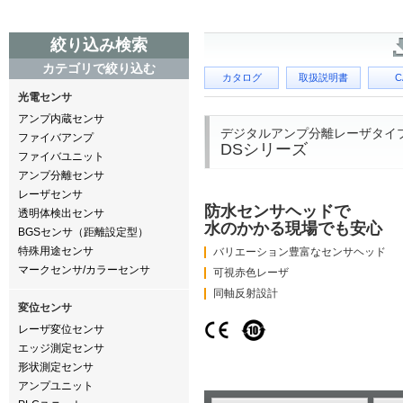
絞り込み検索
カテゴリで絞り込む
カタログ
取扱説明書
C
光電センサ
アンプ内蔵センサ
デジタルアンプ分離レーザタイ
ファイバアンプ
DSシリーズ
ファイバユニット
アンプ分離センサ
レーザセンサ
防水センサヘッドで
透明体検出センサ
水のかかる現場でも安心
BGSセンサ（距離設定型）
特殊用途センサ
バリエーション豊富なセンサヘッド
マークセンサ/カラーセンサ
可視赤色レーザ
同軸反射設計
変位センサ
レーザ変位センサ
エッジ測定センサ
形状測定センサ
アンプユニット