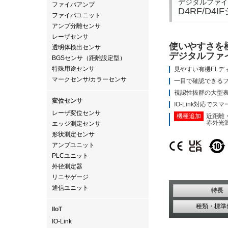
デジタルファイ
ファイバアンプ
D4RF/D4
ファイバユニット
アンプ分離センサ
レーザセンサ
使いやすさを
透明体検出センサ
デジタルファ
BGSセンサ（距離設定型）
特殊用途センサ
見やすい有機ELデ
マークセンサ/カラーセンサ
一目で確認できる
視認性抜群の大型表
変位センサ
IO-Link対応で
レーザ変位センサ
機種追加
近距離
赤外光
エッジ測定センサ
形状測定センサ
アンプユニット
PLCユニット
外径測定器
リニヤゲージ
通信ユニット
特長
種類・標準
IIoT
IO-Link