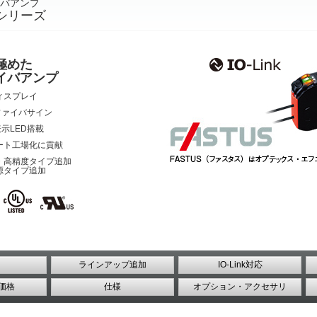
バアンプ
IFシリーズ
極めた
イバアンプ
ィスプレイ
ファイバサイン
示LED搭載
スマート工場化に貢献
・⾼精度タイプ追加
源タイプ追加
ラインアップ追加
IO-Link対応
価格
仕様
オプション・アクセサリ