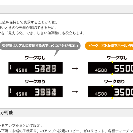
トム値を保持して表示することが可能。
無いときの受光量が確認できるため、
かを「見える化」でき、しきい値調整にも役立ちます。
定が可能
いるアンプをまとめて設定。
ら下流（末端の子機寄り）のアンプへ設定のコピー、ゼロリセット、各種ティーチン