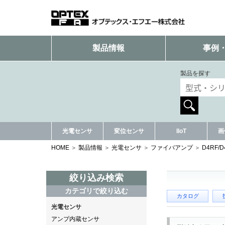
製品情報
事例
製品を探す
光電センサ
変位センサ
IIoT
画
HOME
製品情報
光電センサ
ファイバアンプ
D4RF/
絞り込み検索
カテゴリで絞り込む
カタログ
光電センサ
アンプ内蔵センサ