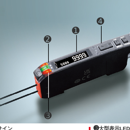
➍
➊
➋
➌
➌
サイン
大型表示LE