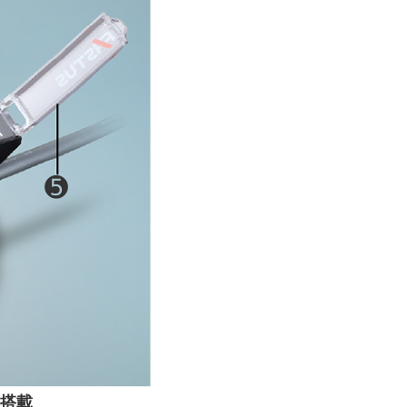
➎
D搭載