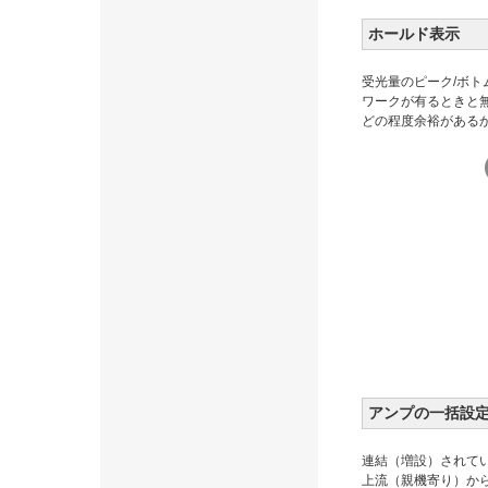
ホールド表示
受光量のピーク/ボ
ワークが有るときと
どの程度余裕がある
アンプの一括設
連結（増設）されて
上流（親機寄り）か