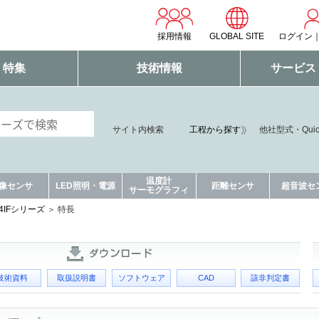
採用情報
GLOBAL SITE
ログイン
・特集
技術情報
サービス
サイト内検索
工程から探す
他社型式・Qui
温度計
像センサ
LED照明・電源
距離センサ
超音波セ
サーモグラフィ
D4IFシリーズ
特長
技術資料
取扱説明書
ソフトウェア
CAD
該非判定書