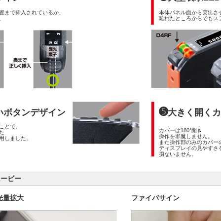
置まで挿入されているか、
本体パネル面から突出さ
。
離れたところからでもス
➎
いボタンデザイン
大きく開くカ
ことで、
カバーは180°開き
た
操作を邪魔しません。
用しました。
また操作部のみのカバー
ディスプレイの見やすさ
損ないません。
ービー
光量拡大
ファイバサイン