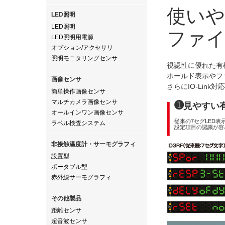
使い
LED照明
LED照明
ファ
LED照明用電源
オプション/アクセサリ
照明モニタリングセンサ
視認性に優れた有
ホールド表示やフ
画像センサ
さらにIO-Li
簡単操作画像センサ
マルチカメラ画像センサ
➊
見やすい
オールインワン画像センサ
従来の7セグLED
ラベル検査システム
設定項目の認識が容
非接触温度計・サーモグラフィ
設置型
ポータブル型
赤外線サーモグラフィ
その他製品
距離センサ
超音波センサ