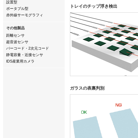
設置型
トレイのチップ浮き検出
ポータブル型
赤外線サーモグラフィ
その他製品
距離センサ
超音波センサ
バーコード・2次元コード
静電容量・近接センサ
IDS産業用カメラ
ガラスの表裏判別