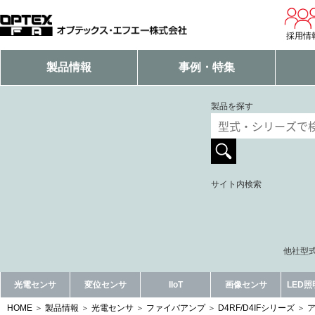
採用情
製品情報
事例・特集
製品を探す
サイト内検索
他社型式
光電センサ
変位センサ
IIoT
画像センサ
LED
HOME
製品情報
光電センサ
ファイバアンプ
D4RF/D4IFシリーズ