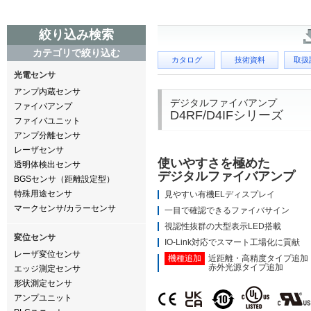
絞り込み検索
カテゴリで絞り込む
カタログ
技術資料
取扱
光電センサ
アンプ内蔵センサ
デジタルファイバアンプ
ファイバアンプ
D4RF/D4IFシリーズ
ファイバユニット
アンプ分離センサ
レーザセンサ
使いやすさを極めた
透明体検出センサ
デジタルファイバアンプ
BGSセンサ（距離設定型）
特殊用途センサ
見やすい有機ELディスプレイ
マークセンサ/カラーセンサ
一目で確認できるファイバサイン
視認性抜群の大型表示LED搭載
変位センサ
IO-Link対応でスマート工場化に貢献
レーザ変位センサ
機種追加
近距離・⾼精度タイプ追加
赤外光源タイプ追加
エッジ測定センサ
形状測定センサ
アンプユニット