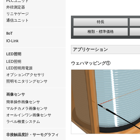
PLCユニット
外径測定器
リニヤゲージ
通信ユニット
特長
種類・標準価格
IIoT
IO-Link
アプリケーション
LED照明
LED照明
ウェハマッピング①
LED照明用電源
オプション/アクセサリ
照明モニタリングセンサ
画像センサ
簡単操作画像センサ
マルチカメラ画像センサ
オールインワン画像センサ
ラベル検査システム
非接触温度計・サーモグラフィ