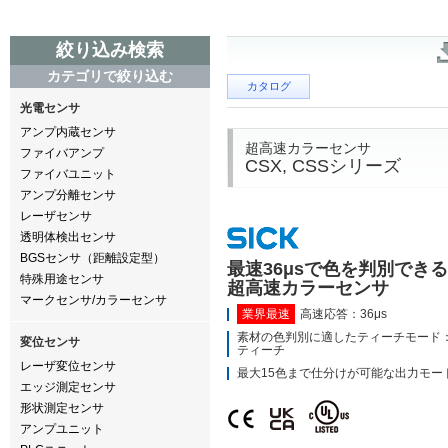
絞り込み検索
カテゴリで絞り込む
カタログ
光電センサ
アンプ内蔵センサ
超高速カラーセンサ
ファイバアンプ
CSX, CSSシリーズ
ファイバユニット
アンプ分離センサ
レーザセンサ
透明体検出センサ
BGSセンサ（距離設定型）
最速36μsで色を判別できる
特殊用途センサ
超高速カラーセンサ
マークセンサ/カラーセンサ
業界最速
高速応答：36μs
素材の色判別に適したティーチモード
変位センサ
ティーチ
レーザ変位センサ
最大15色まで仕分けが可能な出力モード
エッジ測定センサ
形状測定センサ
アンプユニット