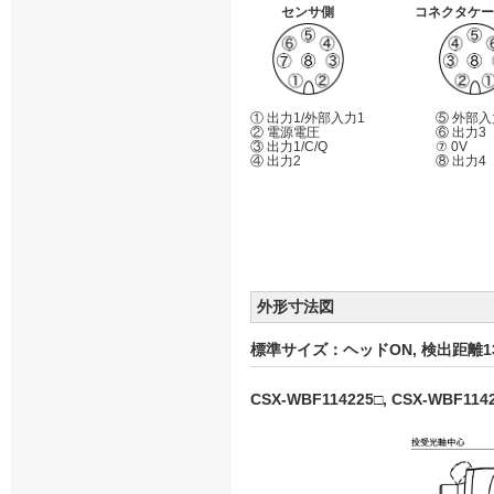
センサ側
コネクタケー
① 出力1/外部入力1
⑤ 外部入
② 電源電圧
⑥ 出力3
③ 出力1/C/Q
⑦ 0V
④ 出力2
⑧ 出力4
外形寸法図
標準サイズ：ヘッドON, 検出距離1
CSX-WBF114225□, CSX-WBF114