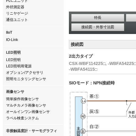
PLCユニット
外径測定器
リニヤゲージ
特長
通信ユニット
接続図・外形寸法図
IIoT
IO-Link
接続図
LED照明
2出力タイプ
LED照明
CSX-WBF114225□, -WBFA54225□,
LED照明用電源
-WBFA54115□
オプション/アクセサリ
照明モニタリングセンサ
SIOモード：NPN接続時
画像センサ
簡単操作画像センサ
マルチカメラ画像センサ
オールインワン画像センサ
ラベル検査システム
非接触温度計・サーモグラフィ