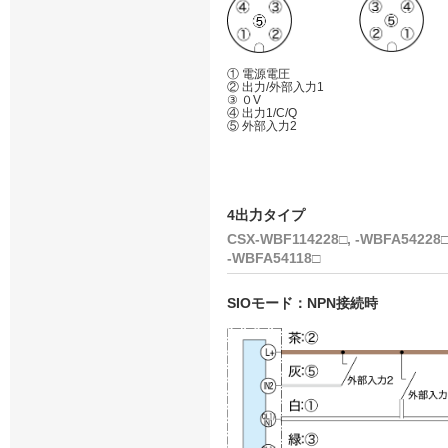
① 電源電圧
② 出力/外部入力1
③ ０V
④ 出力1/C/Q
⑤ 外部入力2
4出力タイプ
CSX-WBF114228□, -WBFA54228□,
-WBFA54118□
SIOモード：NPN接続時