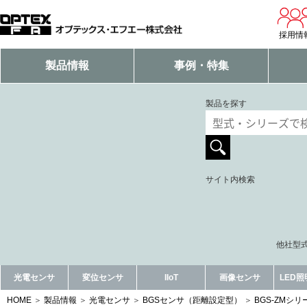
採用情
製品情報
事例・特集
製品を探す
サイト内検索
他社型式
光電センサ
変位センサ
IIoT
画像センサ
LED
HOME
製品情報
光電センサ
BGSセンサ（距離設定型）
BGS-ZMシリ