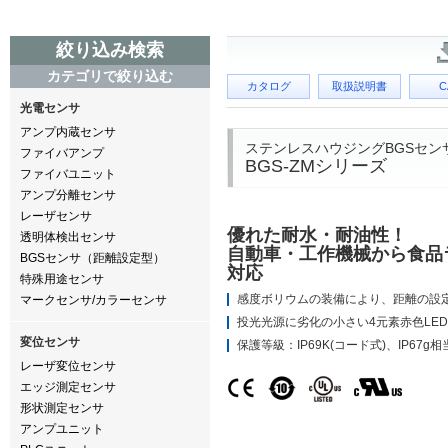
絞り込み検索
カテゴリで絞り込む
カタログ
取扱説明書
C
光電センサ
アンプ内蔵センサ
ステンレスハウジングBGSセン
ファイバアンプ
BGS-ZMシリーズ
ファイバユニット
アンプ分離センサ
レーザセンサ
優れた耐水・耐油性！
透明体検出センサ
自動車・工作機械から食品
BGSセンサ（距離設定型）
対応
特殊用途センサ
感度ボリウムの装備により、距離の設
マークセンサ/カラーセンサ
投光光源に劣化の小さい4元素赤色LE
変位センサ
保護等級：IP69K(コード式)、IP67g
レーザ変位センサ
エッジ測定センサ
形状測定センサ
アンプユニット