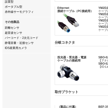
設置型
ポータブル型
Ethernet
YM2D2
接続ケーブル（PC接続用）
ケーブ
赤外線サーモグラフィ
YM2D2
ケーブ
YM2D2
その他製品
ケーブ
YM2D2
距離センサ
ケーブ
超音波センサ
バーコード・2次元コード
分岐コネクタ
静電容量・近接センサ
IDS産業用カメラ
投光器・受光器・電源
SBO-0
ケーブルの接続用
【アナ
SBO-0
【IO-
取付ブラケット
（製品に付属）
BEF-3