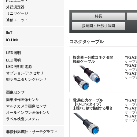
PLCユニット
外径測定器
リニヤゲージ
特長
通信ユニット
接続図・外形寸法図
IIoT
IO-Link
コネクタケーブル
LED照明
投光器～分岐コネクタ間
YF2A1
LED照明
接続ケーブル
ケーブ
YF2A1
LED照明用電源
ケーブ
オプション/アクセサリ
YF2A1
ケーブ
照明モニタリングセンサ
画像センサ
簡単操作画像センサ
電源/出力ケーブル
YF2A1
【IO-Linkタイプ】
ケーブ
マルチカメラ画像センサ
末端バラ線で接続する場合
YF2A1
ケーブ
オールインワン画像センサ
YF2A1
ラベル検査システム
ケーブ
非接触温度計・サーモグラフィ