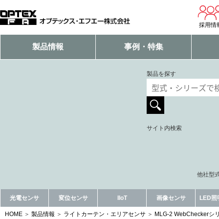
採用情
製品情報
事例・特集
製品を探す
サイト内検索
他社型式
光電センサ
変位センサ
IIoT
画像センサ
LED
HOME
製品情報
ライトカーテン・エリアセンサ
MLG-2 WebChecker