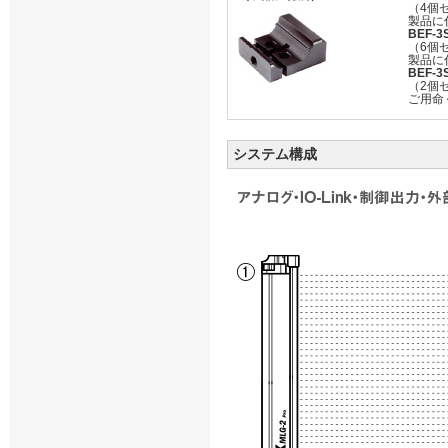
（4個
製品に
BEF-3
（6個
製品に
BEF-3
（2個
ご用命
システム構成