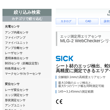
絞り込み検索
カテゴリで絞り込む
カタログ
CAD
該非
光電センサ
アンプ内蔵センサ
エッジ測定用エリアセンサ
ファイバアンプ
MLG-2 WebCheckerシ
ファイバユニット
アンプ分離センサ
レーザセンサ
透明体検出センサ
BGSセンサ（距離設定型）
シート材のエッジ検出、蛇
特殊用途センサ
高精度に測定できるエリア
マークセンサ/カラーセンサ
分解能0.1mmの高精度エリアセンサ
最大10個のエッジ検出と、
変位センサ
最大5つのワーク幅を同時測定可能
レーザ変位センサ
145〜3,145mmの測定範囲
エッジ測定センサ
形状測定センサ
アンプユニット