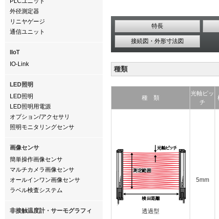
PLCユニット
外径測定器
リニヤゲージ
特長
通信ユニット
接続図・外形寸法図
IIoT
IO-Link
種類
LED照明
光軸ピッ
LED照明
種 類
チ
LED照明用電源
オプション/アクセサリ
照明モニタリングセンサ
画像センサ
簡単操作画像センサ
マルチカメラ画像センサ
オールインワン画像センサ
5mm
ラベル検査システム
非接触温度計・サーモグラフィ
透過型