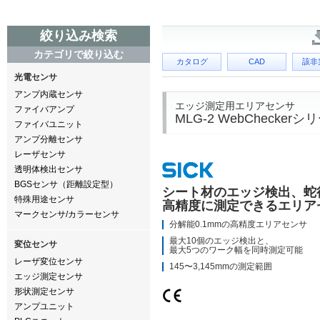
絞り込み検索
カテゴリで絞り込む
カタログ
CAD
該非
光電センサ
アンプ内蔵センサ
エッジ測定用エリアセンサ
ファイバアンプ
MLG-2 WebCheckerシ
ファイバユニット
アンプ分離センサ
レーザセンサ
透明体検出センサ
BGSセンサ（距離設定型）
シート材のエッジ検出、蛇
特殊用途センサ
高精度に測定できるエリア
マークセンサ/カラーセンサ
分解能0.1mmの高精度エリアセンサ
最大10個のエッジ検出と、
変位センサ
最大5つのワーク幅を同時測定可能
レーザ変位センサ
145〜3,145mmの測定範囲
エッジ測定センサ
形状測定センサ
アンプユニット