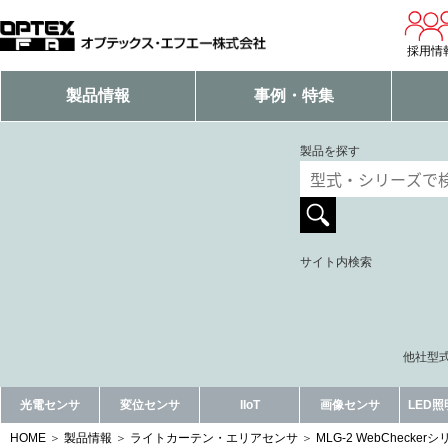
採用情
製品情報
事例・特集
製品を探す
サイト内検索
他社型式
光電センサ
変位センサ
IIoT
画像センサ
LED
HOME
製品情報
ライトカーテン・エリアセンサ
MLG-2 WebChecker