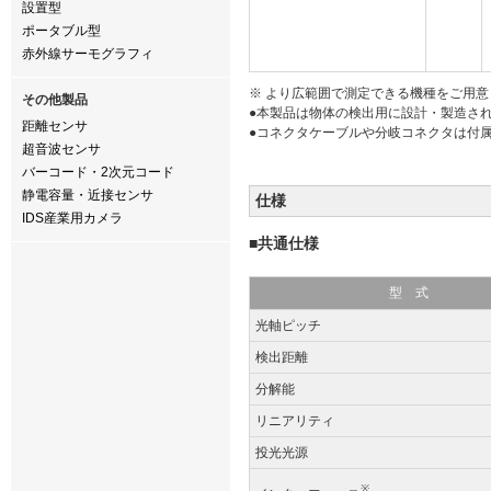
設置型
ポータブル型
赤外線サーモグラフィ
※ より広範囲で測定できる機種をご用意
その他製品
●本製品は物体の検出用に設計・製造さ
距離センサ
●コネクタケーブルや分岐コネクタは付
超音波センサ
バーコード・2次元コード
静電容量・近接センサ
仕様
IDS産業用カメラ
■共通仕様
型 式
光軸ピッチ
検出距離
分解能
リニアリティ
投光光源
※