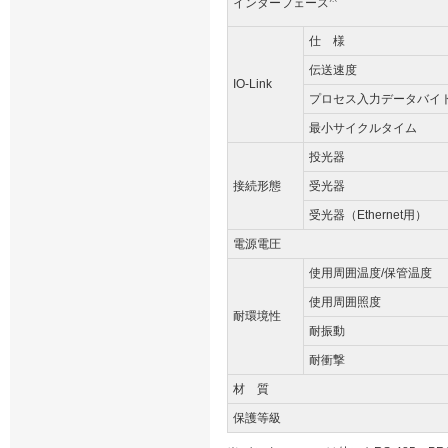
インターフェース
仕 様
伝送速度
IO-Link
プロセス入力データバイ
最小サイクルタイム
投光器
接続形態
受光器
受光器（Ethernet用）
電源電圧
使用周囲温度/保管温度
使用周囲照度
耐環境性
耐振動
耐衝撃
材 質
保護等級