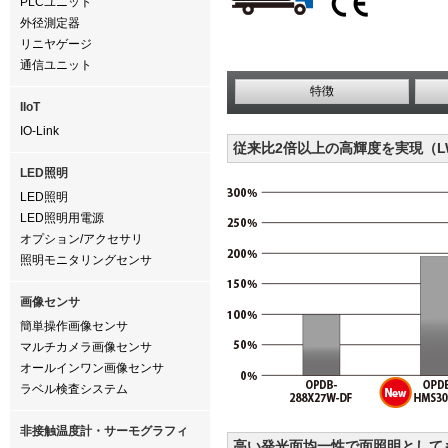
PLCユニット
外径測定器
リニヤゲージ
通信ユニット
特徴
IIoT
IO-Link
従来比2倍以上の高輝度を実現（LW
LED照明
LED照明
LED照明用電源
オプション/アクセサリ
照明モニタリングセンサ
画像センサ
簡単操作画像センサ
マルチカメラ画像センサ
オールインワン画像センサ
ラベル検査システム
非接触温度計・サーモグラフィ
高い発光面均一性で面照明として