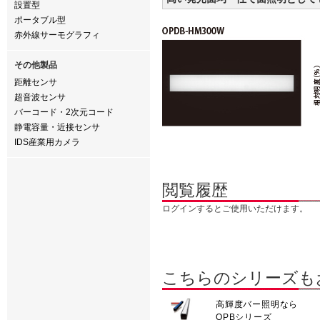
設置型
ポータブル型
赤外線サーモグラフィ
その他製品
距離センサ
超音波センサ
バーコード・2次元コード
静電容量・近接センサ
IDS産業用カメラ
閲覧履歴
ログインするとご使用いただけます。
こちらのシリーズも
高輝度バー照明なら
OPBシリーズ