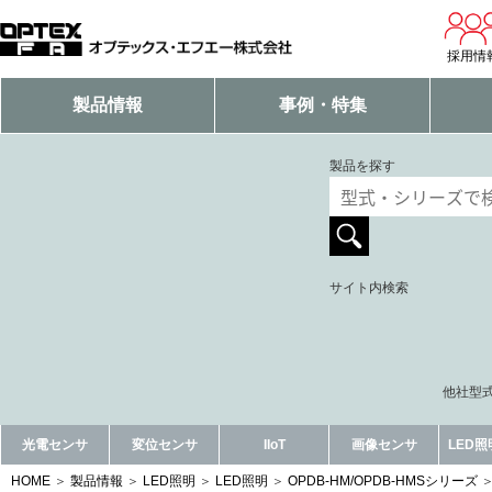
採用情
製品情報
事例・特集
製品を探す
サイト内検索
他社型式
光電センサ
変位センサ
IIoT
画像センサ
LED
HOME
製品情報
LED照明
LED照明
OPDB-HM/OPDB-HMSシリーズ