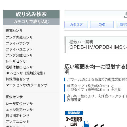
絞り込み検索
カテゴリで絞り込む
カタログ
CAD
該非
光電センサ
アンプ内蔵センサ
拡散バー照明
ファイバアンプ
OPDB-HM/OPDB-HM
ファイバユニット
アンプ分離センサ
レーザセンサ
広い範囲を均一に照射する
透明体検出センサ
明
BGSセンサ（距離設定型）
特殊用途センサ
パワーLEDによる高出力の拡散光照射
マークセンサ/カラーセンサ
幅広タイプ（発光幅40mm）と
小型タイプ（発光幅18mm）を用意
高い均一性により、高輝度バックライ
変位センサ
利用可能
レーザ変位センサ
エッジ測定センサ
形状測定センサ
アンプユニット