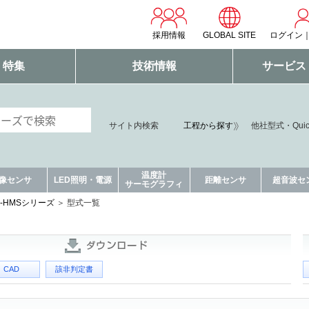
採用情報
GLOBAL SITE
ログイン
・特集
技術情報
サービス
サイト内検索
工程から探す
他社型式・Qui
温度計
像センサ
LED照明・電源
距離センサ
超音波セ
サーモグラフィ
DB-HMSシリーズ
型式一覧
CAD
該非判定書