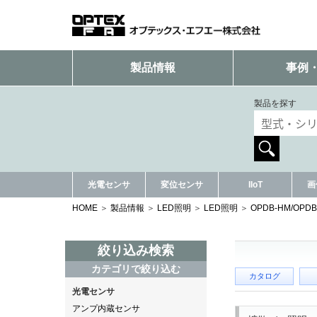
製品情報
事例
製品を探す
光電センサ
変位センサ
IIoT
画
HOME
製品情報
LED照明
LED照明
OPDB-HM/OP
絞り込み検索
カテゴリで絞り込む
カタログ
光電センサ
アンプ内蔵センサ