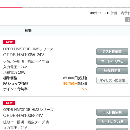
108件中1～10件目
表示
1
種類
OPDB-HM/OPDB-HMSシリーズ
OPDB-HM100W-24V
拡散バー照明 幅広タイプ 白
入力電圧：24V
消費電力 10W
標準価格
85,000円(税別)
FAショップ価格
80,750円
(税別)
ポイント付与率
5%
OPDB-HM/OPDB-HMSシリーズ
OPDB-HM100B-24V
拡散バー照明 幅広タイプ 青
入力電圧：24V