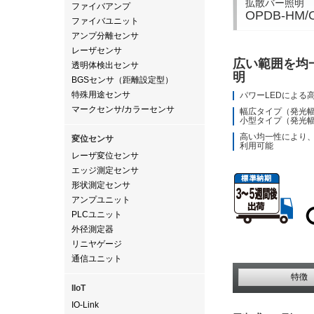
拡散バー照明
ファイバアンプ
OPDB-HM
ファイバユニット
アンプ分離センサ
レーザセンサ
広い範囲を均
透明体検出センサ
明
BGSセンサ（距離設定型）
特殊用途センサ
パワーLEDによる
マークセンサ/カラーセンサ
幅広タイプ（発光幅
小型タイプ（発光幅
高い均一性により
変位センサ
利用可能
レーザ変位センサ
エッジ測定センサ
形状測定センサ
アンプユニット
PLCユニット
外径測定器
リニヤゲージ
通信ユニット
特徴
IIoT
IO-Link