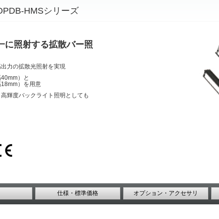
/OPDB-HMSシリーズ
一に照射する拡散バー照
高出力の拡散光照射を実現
40mm）と
18mm）を用意
、高輝度バックライト照明としても
仕様・標準価格
オプション・アクセサリ