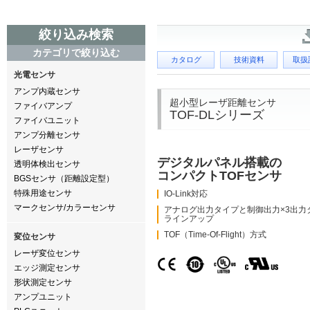
絞り込み検索
カテゴリで絞り込む
カタログ
技術資料
取扱
光電センサ
アンプ内蔵センサ
超小型レーザ距離センサ
ファイバアンプ
TOF-DLシリーズ
ファイバユニット
アンプ分離センサ
レーザセンサ
デジタルパネル搭載の
透明体検出センサ
コンパクトTOFセンサ
BGSセンサ（距離設定型）
特殊用途センサ
IO-Link対応
マークセンサ/カラーセンサ
アナログ出力タイプと制御出力×3出力
ラインアップ
TOF（Time-Of-Flight）方式
変位センサ
レーザ変位センサ
エッジ測定センサ
形状測定センサ
アンプユニット