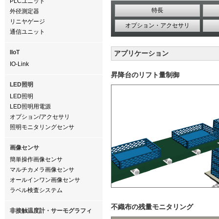
PLCユニット
特長
外径測定器
リニヤゲージ
オプション・アクセサリ
通信ユニット
IIoT
アプリケーション
IO-Link
昇降台のリフト量制御
LED照明
LED照明
LED照明用電源
オプション/アクセサリ
照明モニタリングセンサ
画像センサ
簡単操作画像センサ
マルチカメラ画像センサ
オールインワン画像センサ
ラベル検査システム
不織布の残量モニタリング
非接触温度計・サーモグラフィ