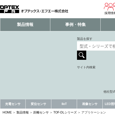
採用情
製品情報
事例・特集
製品を探す
サイト内検索
他社型式
光電センサ
変位センサ
IIoT
画像センサ
LED
HOME
製品情報
距離センサ
TOF-DLシリーズ
アプリケーション