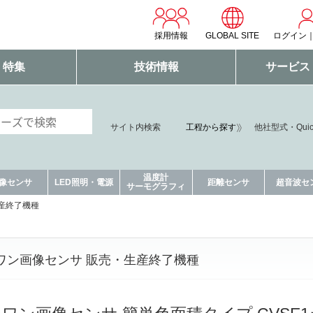
採用情報
GLOBAL SITE
ログイン
・特集
技術情報
サービス
サイト内検索
工程から探す
他社型式・Qui
温度計
像センサ
LED照明・電源
距離センサ
超音波セ
サーモグラフィ
産終了機種
ワン画像センサ 販売・生産終了機種