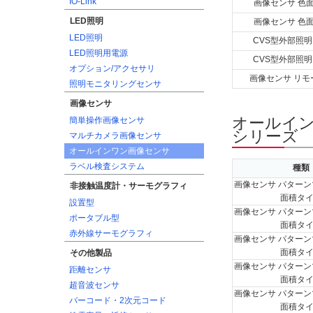
IO-Link
画像センサ 色
LED照明
画像センサ 色
LED照明
CVS型外部照明
LED照明用電源
CVS型外部照明
オプション/アクセサリ
画像センサ リモ
照明モニタリングセンサ
画像センサ
オールイン
簡単操作画像センサ
シリーズ
マルチカメラ画像センサ
オールインワン画像センサ
ラベル検査システム
種類
画像センサ パターン
非接触温度計・サーモグラフィ
面積タ
設置型
画像センサ パターン
ポータブル型
面積タ
赤外線サーモグラフィ
画像センサ パターン
面積タ
その他製品
画像センサ パターン
距離センサ
面積タ
超音波センサ
画像センサ パターン
バーコード・2次元コード
面積タ