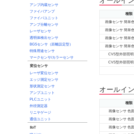
オールイン
アンプ内蔵センサ
ファイバアンプ
種類
ファイバユニット
画像センサ 簡単
アンプ分離センサ
画像センサ 簡単
レーザセンサ
透明体検出センサ
画像センサ 簡単
BGSセンサ（距離設定型）
画像センサ 簡単
特殊用途センサ
CVS型外部照明
マークセンサ/カラーセンサ
CVS型外部照明
変位センサ
レーザ変位センサ
エッジ測定センサ
形状測定センサ
オールイン
アンプユニット
PLCユニット
種類
外径測定器
画像センサ 色
リニヤゲージ
通信ユニット
画像センサ 色
画像センサ 色
IIoT