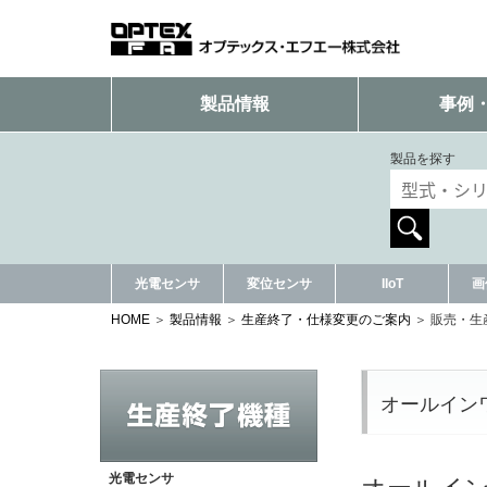
製品情報
事例
製品を探す
光電センサ
変位センサ
IIoT
画
HOME
製品情報
生産終了・仕様変更のご案内
販売・生
オールイン
光電センサ