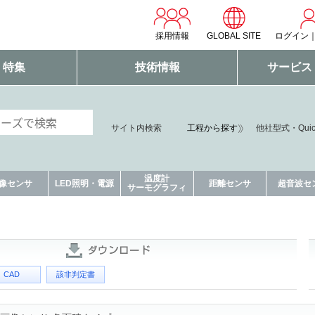
採用情報
GLOBAL SITE
ログイン
・特集
技術情報
サービス
サイト内検索
工程から探す
他社型式・Qui
温度計
像センサ
LED照明・電源
距離センサ
超音波セ
サーモグラフィ
CAD
該非判定書