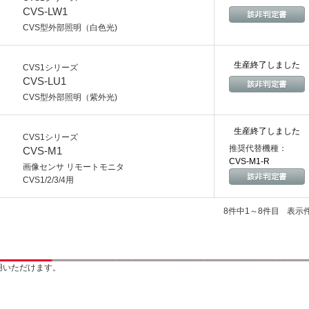
CVS-LW1
CVS型外部照明（白色光)
生産終了しました
CVS1シリーズ
CVS-LU1
CVS型外部照明（紫外光)
生産終了しました
CVS1シリーズ
推奨代替機種：
CVS-M1
CVS-M1-R
画像センサ リモートモニタ
CVS1/2/3/4用
8件中1～8件目
表示
用いただけます。