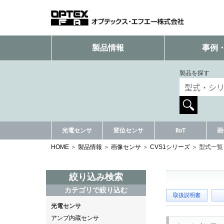
製品情報
事例
製品を探す
光電センサ
変位センサ
IIoT
画
HOME
製品情報
画像センサ
CVS1シリーズ
型式一覧
絞り込み検索
カテゴリで絞り込む
取扱説明書
光電センサ
アンプ内蔵センサ