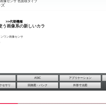
画像センサ 色面積タイプ
ーズ
種＞
>>代替機種
使う画像系の新しいカラ
インワン画像センサ
s
ASIC
アプリケーション
クセサリ
回路図・バンク
外形寸法図