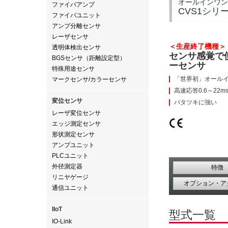
オールインワン
ファイバアンプ
CVS1シリ
ファイバユニット
アンプ分離センサ
レーザセンサ
＜生産終了機
透明体検出センサ
センサ感覚で
BGSセンサ（距離設定型）
ーセンサ
特殊用途センサ
「世界初」オール
マークセンサ/カラーセンサ
高速応答0.6～22m
変位センサ
バタツキに強い
レーザ変位センサ
エッジ測定センサ
形状測定センサ
アンプユニット
PLCユニット
外径測定器
特徴
リニヤゲージ
オプション・ア
通信ユニット
IIoT
型式一覧
IO-Link