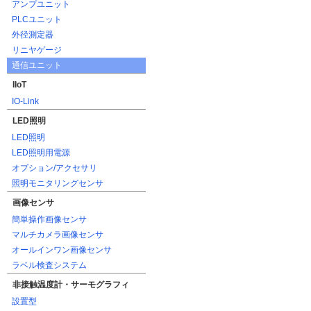
アンプユニット
PLCユニット
外径測定器
リニヤゲージ
通信ユニット
IIoT
IO-Link
LED照明
LED照明
LED照明用電源
オプション/アクセサリ
照明モニタリングセンサ
画像センサ
簡単操作画像センサ
マルチカメラ画像センサ
オールインワン画像センサ
ラベル検査システム
非接触温度計・サーモグラフィ
設置型