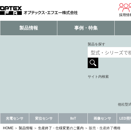
採用情
製品情報
事例・特集
製品を探す
サイト内検索
他社型式
光電センサ
変位センサ
IIoT
画像センサ
LED
HOME
製品情報
生産終了・仕様変更のご案内
販売・生産終了機種