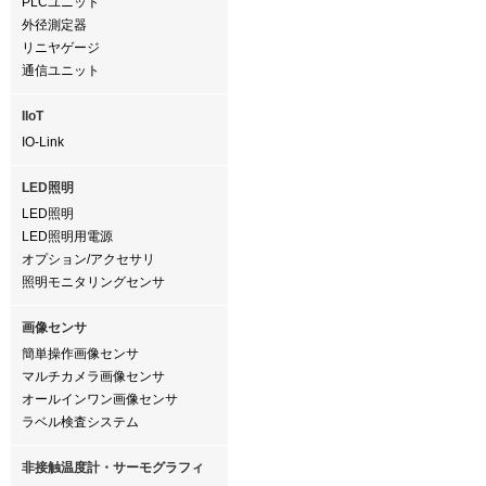
PLCユニット
外径測定器
リニヤゲージ
通信ユニット
IIoT
IO-Link
LED照明
LED照明
LED照明用電源
オプション/アクセサリ
照明モニタリングセンサ
画像センサ
簡単操作画像センサ
マルチカメラ画像センサ
オールインワン画像センサ
ラベル検査システム
非接触温度計・サーモグラフィ