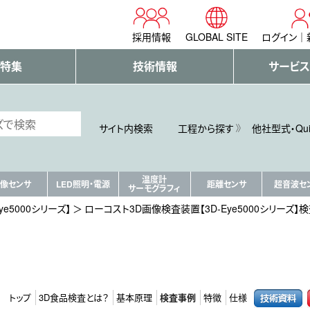
採用情報
GLOBAL SITE
ログイン
・特集
技術情報
サービス
サイト内検索
工程から探す
他社型式・Qu
温度計
像センサ
LED照明・電源
距離センサ
超音波セ
サーモグラフィ
e5000シリーズ】
ローコスト3D画像検査装置【3D-Eye5000シリーズ】
トップ
3D食品検査とは？
基本原理
検査事例
特徴
仕様