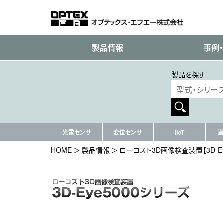
製品情報
事例
製品を探す
光電センサ
変位センサ
IIoT
画
HOME
製品情報
ローコスト3D画像検査装置【3D-Ey