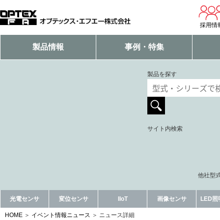
採用情
製品情報
事例・特集
製品を探す
サイト内検索
他社型式
光電センサ
変位センサ
IIoT
画像センサ
LED
HOME
イベント情報ニュース
ニュース詳細