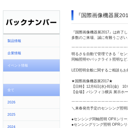
『国際画像機器展20
『国際画像機器展2017』は終了
多数のご来場、誠に有難うござい
製品情報
￣￣￣￣￣￣￣￣￣￣￣￣￣￣￣
企業情報
明るさを自動で管理できる「セン
同軸照明やバックライト照明など
イベント情報
LED照明全般に関するご相談も
★国際画像機器展2017★
【日時】12月6日(水)-8日(金) 10:00
全て
【会場】パシフィコ横浜 展示ホール 
2026
￣￣￣￣￣￣￣￣￣￣￣￣￣￣￣
＼来春発売予定のセンシング照明
2025
●センシング同軸照明 OPXシリー
●センシングリング照明 OPRシリ
2024