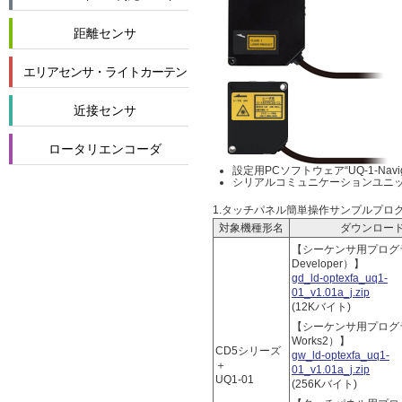
距離センサ
エリアセンサ・ライトカーテン
近接センサ
ロータリエンコーダ
設定用PCソフトウェア“UQ-1-Na
シリアルコミュニケーションユニ
1.タッチパネル簡単操作サンプルプロ
対象機種形名
ダウンロー
【シーケンサ用プログラ
Developer）】
gd_ld-optexfa_uq1-
01_v1.01a_j.zip
(12Kバイト)
【シーケンサ用プログラ
Works2）】
CD5シリーズ
gw_ld-optexfa_uq1-
＋
01_v1.01a_j.zip
UQ1-01
(256Kバイト)