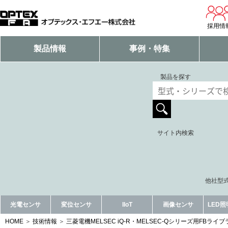
採用情
製品情報
事例・特集
製品を探す
サイト内検索
他社型式
光電センサ
変位センサ
IIoT
画像センサ
LED
HOME
技術情報
三菱電機MELSEC iQ-R・MELSEC-Qシリーズ用FBラ