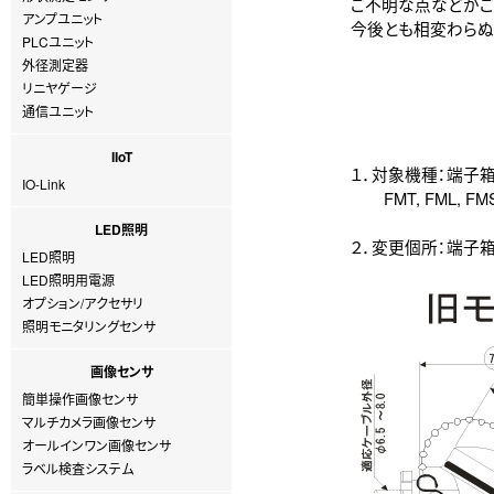
ご不明な点などがご
アンプユニット
今後とも相変わらぬ
PLCユニット
外径測定器
リニヤゲージ
通信ユニット
IIoT
１．対象機種：端子
IO-Link
FMT, FML, F
LED照明
２．変更個所：端子
LED照明
LED照明用電源
オプション/アクセサリ
照明モニタリングセンサ
画像センサ
簡単操作画像センサ
マルチカメラ画像センサ
オールインワン画像センサ
ラベル検査システム