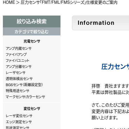
HOME
圧力センサ「FMT/FML/FMSシリーズ」仕様変更のご案内
絞り込み検索
カテゴリで絞り込む
光電センサ
アンプ内蔵センサ
ファイバアンプ
ファイバユニット
圧力センサ
アンプ分離センサ
レーザセンサ
透明体検出センサ
BGSセンサ（距離設定型）
拝啓 貴社ますます
特殊用途センサ
平素は弊社製品に対
マークセンサ/カラーセンサ
さて、このたびご愛
変位センサ
変更内容は下記およ
レーザ変位センサ
願い上げます。
エッジ測定センサ
形状測定センサ