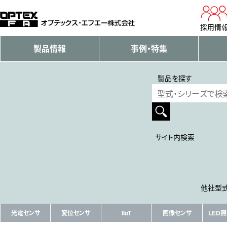
採用情
製品情報
事例・特集
製品を探す
サイト内検索
他社型式
光電センサ
変位センサ
IIoT
画像センサ
LED