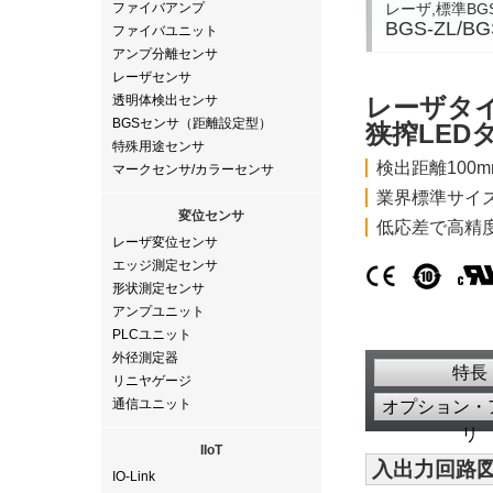
レーザ,標準BG
ファイバアンプ
BGS-ZL/
ファイバユニット
アンプ分離センサ
レーザセンサ
透明体検出センサ
レーザタ
BGSセンサ（距離設定型）
狭搾LED
特殊用途センサ
検出距離100
マークセンサ/カラーセンサ
業界標準サイ
変位センサ
低応差で高精
レーザ変位センサ
エッジ測定センサ
形状測定センサ
アンプユニット
PLCユニット
外径測定器
特長
リニヤゲージ
通信ユニット
オプション・
リ
IIoT
入出力回路
IO-Link