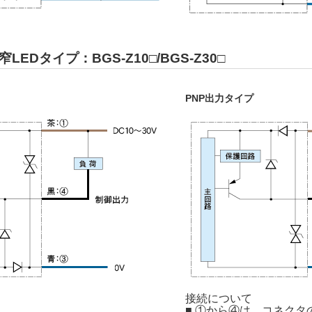
EDタイプ：BGS-Z10□/BGS-Z30□
PNP出力タイプ
接続について
■ ①から④は、コネクタ