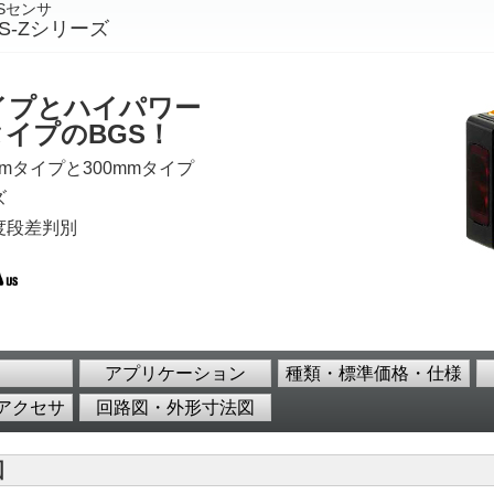
Sセンサ
BGS-Zシリーズ
イプとハイパワー
タイプのBGS！
mmタイプと300mmタイプ
ズ
度段差判別
アプリケーション
種類・標準価格・仕様
アクセサ
回路図・外形寸法図
図