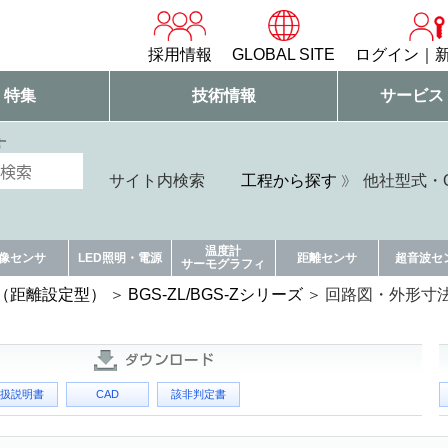
採用情報
GLOBAL SITE
ログイン
・特集
技術情報
サービス
す
サイト内検索
工程から探す
他社型式・Q
温度計
像センサ
LED照明・電源
距離センサ
超音波セ
サーモグラフィ
サ（距離設定型）
BGS-ZL/BGS-Zシリーズ
回路図・外形寸
扱説明書
CAD
該非判定書