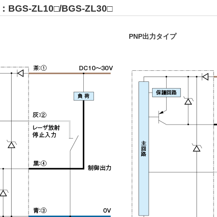
GS-ZL10□/BGS-ZL30□
PNP出力タイプ