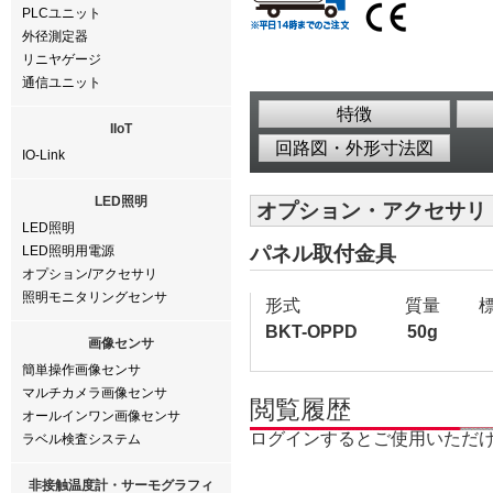
PLCユニット
外径測定器
リニヤゲージ
通信ユニット
特徴
IIoT
回路図・外形寸法図
IO-Link
LED照明
オプション・アクセサリ
LED照明
パネル取付金具
LED照明用電源
オプション/アクセサリ
照明モニタリングセンサ
形式
質量
BKT-OPPD
50g
画像センサ
簡単操作画像センサ
マルチカメラ画像センサ
閲覧履歴
オールインワン画像センサ
ログインするとご使用いただ
ラベル検査システム
非接触温度計・サーモグラフィ