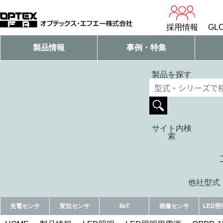
採用情報
GLO
製品情報
事例・特集
製品を探す
サイト内検
索
他社型式・
光電センサ
変位センサ
IIoT
画像センサ
LED