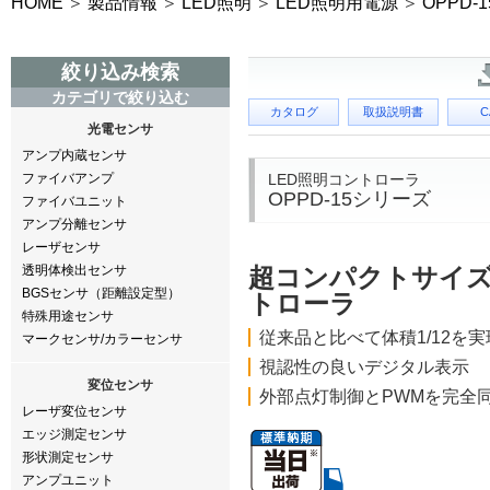
HOME
製品情報
LED照明
LED照明用電源
OPPD-
絞り込み検索
カテゴリで絞り込む
カタログ
取扱説明書
C
光電センサ
アンプ内蔵センサ
LED照明コントローラ
ファイバアンプ
OPPD-15シリーズ
ファイバユニット
アンプ分離センサ
レーザセンサ
透明体検出センサ
超コンパクトサイ
BGSセンサ（距離設定型）
トローラ
特殊用途センサ
従来品と比べて体積1/12を実
マークセンサ/カラーセンサ
視認性の良いデジタル表示
変位センサ
外部点灯制御とPWMを完全
レーザ変位センサ
エッジ測定センサ
形状測定センサ
アンプユニット