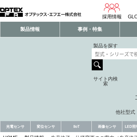
採用情報
GLO
製品情報
事例・特集
製品を探す
サイト内検
索
他社型式・
光電センサ
変位センサ
IIoT
画像センサ
LED