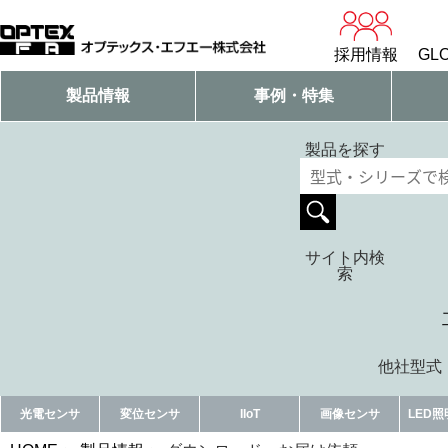
採用情報
GLO
製品情報
事例・特集
製品を探す
サイト内検
索
他社型式・
光電センサ
変位センサ
IIoT
画像センサ
LED