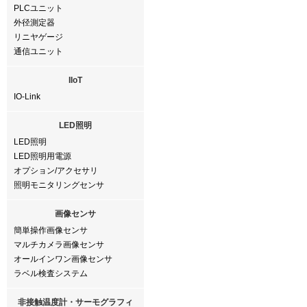
PLCユニット
外径測定器
リニヤゲージ
通信ユニット
IIoT
IO-Link
LED照明
LED照明
LED照明用電源
オプション/アクセサリ
照明モニタリングセンサ
画像センサ
簡単操作画像センサ
マルチカメラ画像センサ
オールインワン画像センサ
ラベル検査システム
非接触温度計・サーモグラフィ