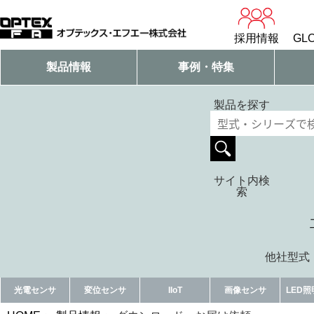
採用情報
GLO
製品情報
事例・特集
製品を探す
サイト内検
索
他社型式・
光電センサ
変位センサ
IIoT
画像センサ
LED