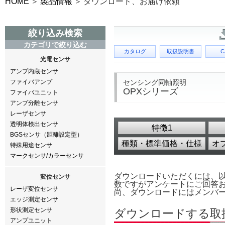
HOME
製品情報
ダウンロード、お届け依頼
絞り込み検索
カテゴリで絞り込む
カタログ
取扱説明書
C
光電センサ
アンプ内蔵センサ
センシング同軸照明
ファイバアンプ
OPXシリーズ
ファイバユニット
アンプ分離センサ
レーザセンサ
透明体検出センサ
特徴1
BGSセンサ（距離設定型）
種類・標準価格・仕様
オ
特殊用途センサ
マークセンサ/カラーセンサ
ダウンロードいただくには、
変位センサ
数ですがアンケートにご回答
レーザ変位センサ
尚、ダウンロードにはメンバ
エッジ測定センサ
形状測定センサ
ダウンロードする取
アンプユニット