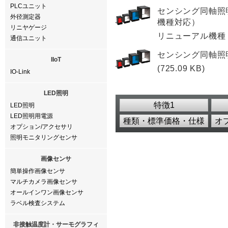
PLCユニット
センシング同軸照
外径測定器
機種対応）
リニヤゲージ
リニューアル機種：OPX
通信ユニット
センシング同軸照明
IIoT
(725.09 KB)
IO-Link
LED照明
特徴1
LED照明
LED照明用電源
種類・標準価格・仕様
オ
オプション/アクセサリ
照明モニタリングセンサ
画像センサ
簡単操作画像センサ
マルチカメラ画像センサ
オールインワン画像センサ
ラベル検査システム
非接触温度計・サーモグラフィ