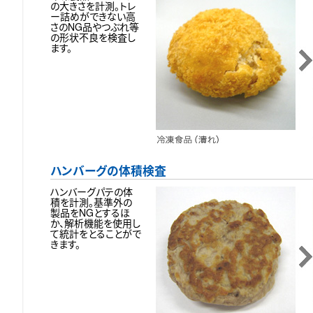
の大きさを計測。トレ
ー詰めができない高
さのNG品やつぶれ等
の形状不良を検査し
ます。
ハンバーグの体積検査
ハンバーグパテの体
積を計測。基準外の
製品をNGとするほ
か、解析機能を使用し
て統計をとることがで
きます。