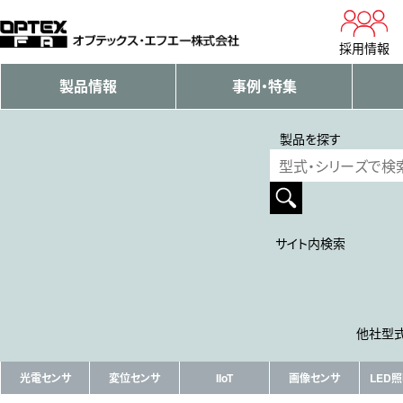
採用情報
製品情報
事例・特集
製品を探す
サイト内検索
他社型式
光電センサ
変位センサ
IIoT
画像センサ
LED