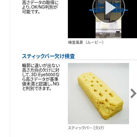
高さデータの取得に
より、OK/NG判別が
可能です。
スティックバー欠け検査
輪郭に違いが出ない
高さ方向の欠けに対
して、3D-Eye5000な
ら高さデータが基準
値未満と認識し、NG
と判別できます。