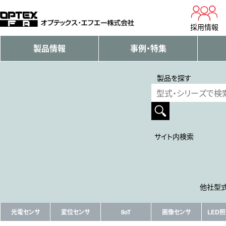
採用情報
製品情報
事例・特集
製品を探す
サイト内検索
他社型式
光電センサ
変位センサ
IIoT
画像センサ
LED