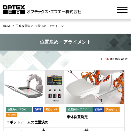
HOME
工程改善集
位置決め・アライメント
位置決め・アライメント
1～16
45
件目表示/
件
位置決め・アライメント
自動車
変位センサ
位置決め・アライメント
自動車
変位センサ
IO-Link
車体位置測定
ロボットアームの位置決め