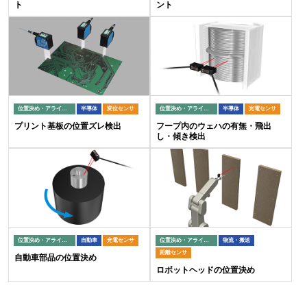
ト
ント
位置決め・アライメント
半導体
変位センサ
位置決め・アライメント
半導体
光電センサ
プリント基板の位置ズレ検出
フープ内のウェハの有無・飛出
し・傾き検出
位置決め・アライメント
自動車
光電センサ
位置決め・アライメント
物流・搬送
距離センサ
自動車部品の位置決め
ロボットヘッドの位置決め