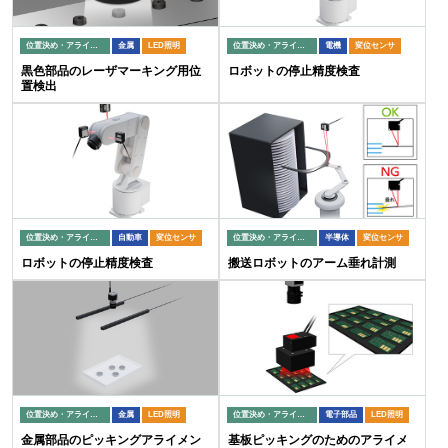
位置決め・アライメント
金属
LED照明
位置決め・アライメント
電機
変位センサ
黒色部品のレーザマーキング用位
ロボットの停止精度検査
置検出
位置決め・アライメント
自動車
変位センサ
位置決め・アライメント
半導体
変位センサ
ロボットの停止精度検査
搬送ロボットのアーム垂れ計測
位置決め・アライメント
金属
LED照明
位置決め・アライメント
電子部品
LED照明
金属部品のピッキングアライメン
基板ピッキングのためのアライメ