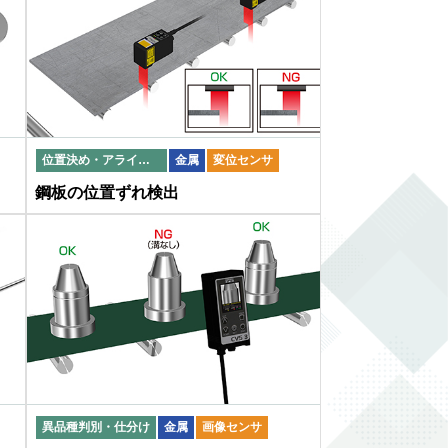
位置決め・アライメント
金属
変位センサ
鋼板の位置ずれ検出
異品種判別・仕分け
金属
画像センサ