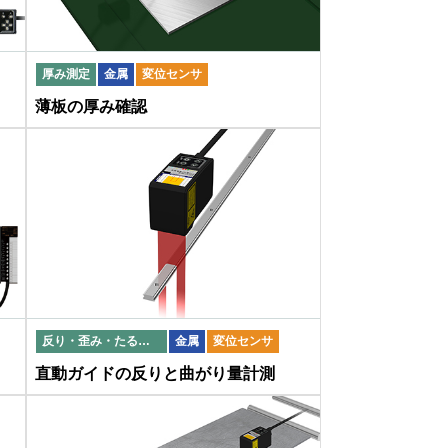
厚み測定
金属
変位センサ
薄板の厚み確認
反り・歪み・たるみ・蛇行検出
金属
変位センサ
直動ガイドの反りと曲がり量計測