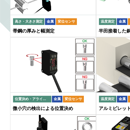
高さ・大きさ測定
金属
変位センサ
温度測定
金属
帯鋼の厚みと幅測定
半田接着した
位置決め・アライメント
金属
変位センサ
温度測定
金属
微小穴の検出による位置決め
アルミビレッ