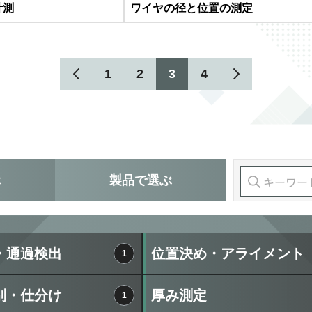
計測
ワイヤの径と位置の測定
1
2
3
4
ぶ
製品
で選ぶ
・通過検出
位置決め・アライメント
1
別・仕分け
厚み測定
1