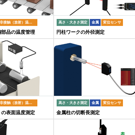
非接触（放射）温度計
高さ・大きさ測定
金属
変位センサ
銅部品の温度管理
円柱ワークの外径測定
非接触（放射）温度計
高さ・大きさ測定
金属
変位センサ
トの表面温度測定
金属柱の切断長測定