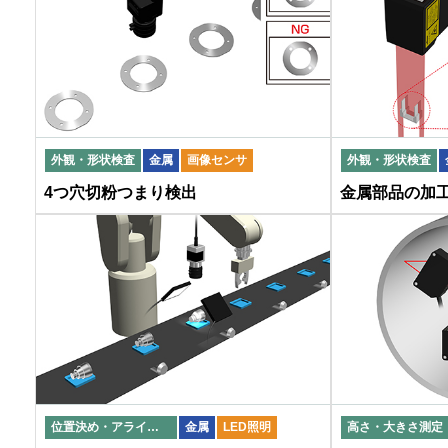
外観・形状検査
金属
画像センサ
外観・形状検査
4つ穴切粉つまり検出
金属部品の加
位置決め・アライメント
金属
LED照明
高さ・大きさ測定