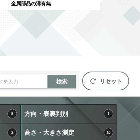
金属部品の溝有無
リセット
検索
方向・表裏判別
5
1
高さ・大きさ測定
2
16