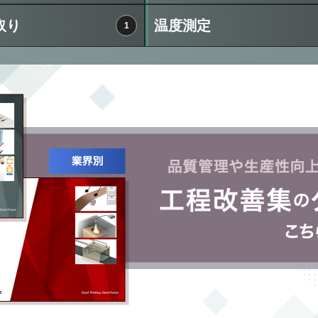
取り
温度測定
1