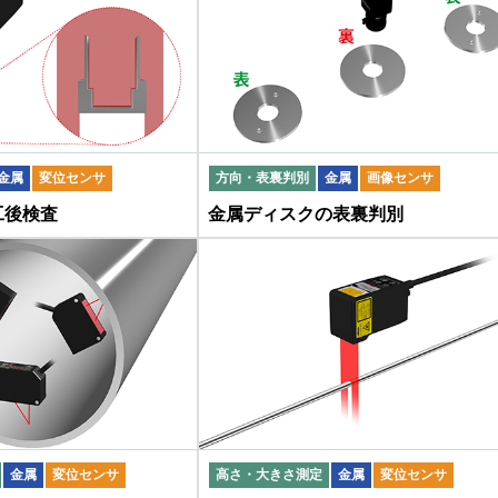
金属
変位センサ
方向・表裏判別
金属
画像センサ
工後検査
金属ディスクの表裏判別
金属
変位センサ
高さ・大きさ測定
金属
変位センサ