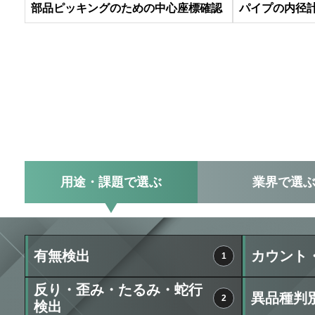
部品ピッキングのための中心座標確認
パイプの内径
用途・課題
で選ぶ
業界
で選
有無検出
カウント
1
反り・歪み・たるみ・蛇行
異品種判
2
検出