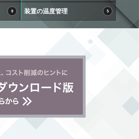
装置の温度管理
9
5