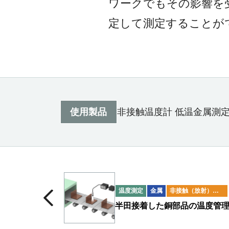
ワークでもその影響を
定して測定することが
使用製品
非接触温度計 低温金属測
温度測定
金属
非接触（放射）温度計
半田接着した銅部品の温度管