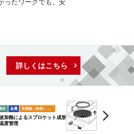
かったワークでも、安
詳しくはこちら
測定
金属
非接触（放射）温度計
波加熱によるスプロケット成形
温度管理