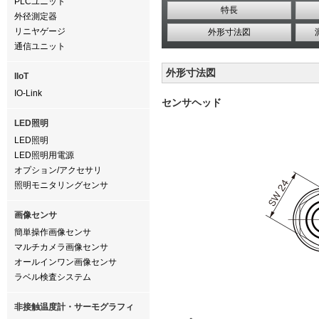
PLCユニット
特長
外径測定器
リニヤゲージ
外形寸法図
通信ユニット
外形寸法図
IIoT
IO-Link
センサヘッド
LED照明
LED照明
LED照明用電源
オプション/アクセサリ
照明モニタリングセンサ
画像センサ
簡単操作画像センサ
マルチカメラ画像センサ
オールインワン画像センサ
ラベル検査システム
非接触温度計・サーモグラフィ