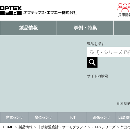
採用情
製品情報
事例・特集
製品を探す
サイト内検索
他社型式
光電センサ
変位センサ
IIoT
画像センサ
LED
HOME
製品情報
非接触温度計・サーモグラフィ
GT-P7シリーズ
外形