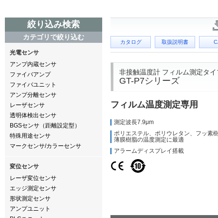
絞り込み検索
カテゴリで絞り込む
カタログ
取扱説明書
C
光電センサ
アンプ内蔵センサ
非接触温度計 フィルム測定タイ
ファイバアンプ
GT-P7シリーズ
ファイバユニット
アンプ分離センサ
フィルム温度測定専用
レーザセンサ
透明体検出センサ
測定波長7.9μm
BGSセンサ（距離設定型）
ポリエステル、ポリウレタン、フッ素
特殊用途センサ
薄膜樹脂の温度測定に最適
マークセンサ/カラーセンサ
アラームディスプレイ搭載
変位センサ
レーザ変位センサ
エッジ測定センサ
形状測定センサ
アンプユニット