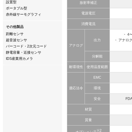
設置型
放射率補正
ポータブル型
電源電圧
赤外線サーモグラフィ
消費電流
その他製品
距離センサ
・ 4
超音波センサ
出力
・ アナロ
アナログ
バーコード・2次元コード
静電容量・近接センサ
分解能
IDS産業用カメラ
耐環境性
使用温度範囲
EMC
適応法令
環境
安全
FD
材質
質量
※2