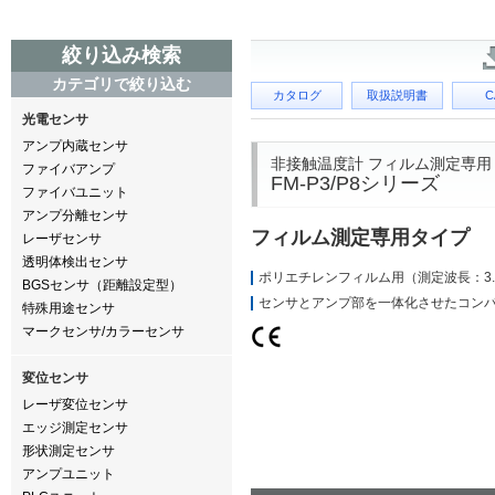
絞り込み検索
カテゴリで絞り込む
カタログ
取扱説明書
C
光電センサ
アンプ内蔵センサ
非接触温度計 フィルム測定専用
ファイバアンプ
FM-P3/P8シリーズ
ファイバユニット
アンプ分離センサ
フィルム測定専用タイプ
レーザセンサ
透明体検出センサ
ポリエチレンフィルム用（測定波長：3.
BGSセンサ（距離設定型）
センサとアンプ部を一体化させたコン
特殊用途センサ
マークセンサ/カラーセンサ
変位センサ
レーザ変位センサ
エッジ測定センサ
形状測定センサ
アンプユニット