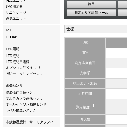
PLCユニット
特長
外径測定器
リニヤゲージ
測定エリア計算ツール
通信ユニット
仕様
IIoT
IO-Link
型式
LED照明
用途
LED照明
LED照明用電源
測定温度範囲
オプション/アクセサリ
光学系
照明モニタリングセンサ
検出素子・波長
画像センサ
簡単操作画像センサ
応答時間
マルチカメラ画像センサ
オールインワン画像センサ
※1
測定精度
ラベル検査システム
再現性
非接触温度計・サーモグラフィ