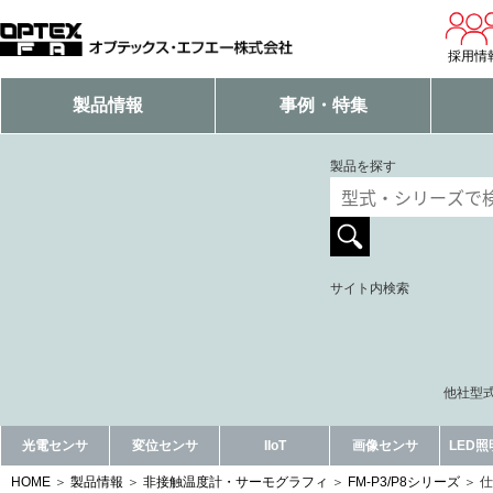
採用情
製品情報
事例・特集
製品を探す
サイト内検索
他社型式
光電センサ
変位センサ
IIoT
画像センサ
LED
HOME
製品情報
非接触温度計・サーモグラフィ
FM-P3/P8シリーズ
仕