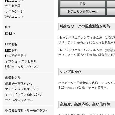
PLCユニット
特長
外径測定器
リニヤゲージ
測定エリア計算ツール
通信ユニット
特殊なワークの温度測定が可能
IIoT
IO-Link
FM-P3 ポリエチレンフィルム用 （測定波
ポリエチレン系高分子に含まれる炭化水
LED照明
FM-P8 ポリエステルフィルム用 （測定
LED照明
ポリエステル系高分子特有の吸収帯の利
LED照明用電源
オプション/アクセサリ
照明モニタリングセンサ
シンプル操作
画像センサ
パラメーター設定機能を内蔵。デジタル
簡単操作画像センサ
4-20ｍA出力で制御・データ蓄積へ。
マルチカメラ画像センサ
オールインワン画像センサ
ラベル検査システム
高精度、高速応答、高い信頼性
非接触温度計・サーモグラフィ