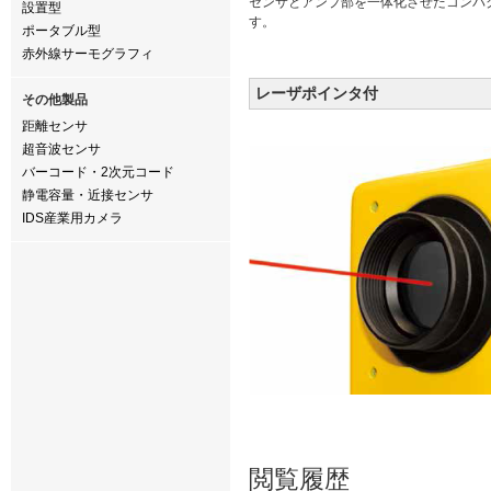
センサとアンプ部を一体化させたコンパ
設置型
す。
ポータブル型
赤外線サーモグラフィ
レーザポインタ付
その他製品
距離センサ
超音波センサ
バーコード・2次元コード
静電容量・近接センサ
IDS産業用カメラ
閲覧履歴