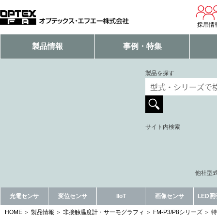
採用情
製品情報
事例・特集
製品を探す
サイト内検索
他社型式
光電センサ
変位センサ
IIoT
画像センサ
LED
HOME
製品情報
非接触温度計・サーモグラフィ
FM-P3/P8シリーズ
特